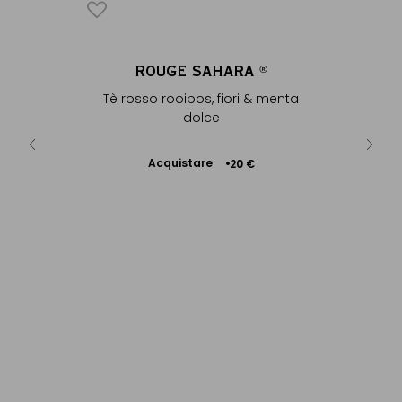
LTRE™
ROUGE SAHARA
®
 7 x 9 cm
Tè rosso rooibos, fiori & menta
dolce
Acquistare
50 €
20 €
Aggiungere
al Carrello
RO
Tè rosso 