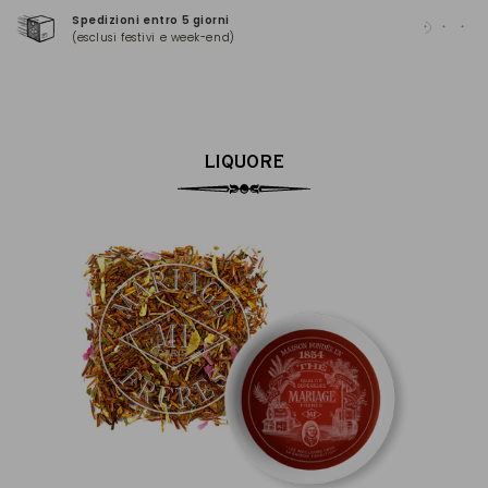
Spedizioni entro 5 giorni
Pag
(esclusi festivi e week-end)
(Ma
LIQUORE