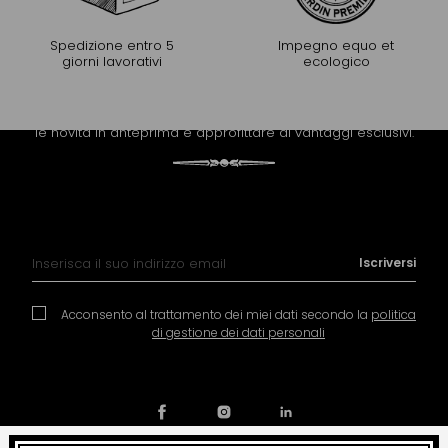
Spedizione entro 5
Impegno equo et
giorni lavorativi
ecologico
PROLUNGARE L'ESPERIENZA
Riceva la newsletter di Mariage Frères per scoprire tutte
le novità in anteprima e approfittare di vantaggi esclusivi.
Iscrizione alla nostra Newsletter:
Iscriversi
Acconsento al trattamento dei miei dati secondo la
politica
di gestione dei dati personali