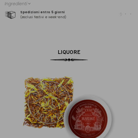
Ingredienti
Spedizioni entro 5 giorni
Pag
(esclusi festivi e week-end)
(Ma
LIQUORE