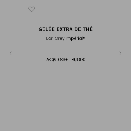
E
GELÉE EXTRA DE THÉ
SA
®
 dal gusto
Earl Grey Impérial®
Ear
to...
Acquistare
A
0 €
9,50 €
Aggiungere
al Carrello