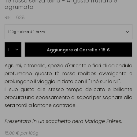
Tè rosso senza teina - Al gusto fruttato e
agrumato
RIF
T638
100g ~ circa 40 tazze
Aggiungere al Carrello •
15 €
Agrumi, citronella, spezie d'Oriente e fiori di calendula
profumano questo tè rosso rooibos avvolgente e
prolungano il viaggio iniziato con il "Thé sur le Nil".
Il suo gusto alle stesso tempo delicato e brillante
procura uno spaesamento di sapori per sognare alla
sera tardi a lontane contrade.
Presentato in un sacchetto nero Mariage Frères.
15,00 € per 100g