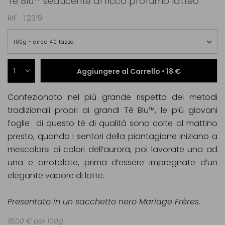
Tè Blu™ seducente al ricco profumo latteo
RIF
T2319
100g ~ circa 40 tazze
Aggiungere al Carrello •
18 €
Confezionato nel più grande rispetto dei metodi
tradizionali propri ai grandi Tè Blu™, le più giovani
foglie di questo tè di qualità sono colte al mattino
presto, quando i sentori della piantagione iniziano a
mescolarsi ai colori dell’aurora, poi lavorate una ad
una e arrotolate, prima d’essere impregnate d’un
elegante vapore di latte.
Presentato in un sacchetto nero Mariage Frères.
18,00 € per 100g