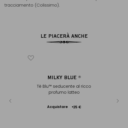
tracciamento (Colissimo).
LE PIACERÀ ANCHE
ICONICO
SOLU
MILKY BLUE
F
®
®
D
ote lattee
Tè Blu™ seducente al ricco
N
..
profumo latteo
Acquistare
 €
+
25 €
Aggiungere
Acq
al Carrello