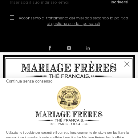
Iscriversi
Acconsento al trattamento dei miei dati secondo la
politica
di gestione dei dati personali
Chiudi
Contatto
La nostra storia
Condizioni generali di vendita
Benvenuti
Diventare socio
Politica dei cookies
Preferenze per i cookie
consegna
Per ogni acquisto, la
rapida è
gratuita
:
© COPYRIGHT 2026 / MARIAGE FRERES
da 60 € in Francia Metropolitana
da
150 €
per il resto del mondo
Stati Uniti
Il suo paese di consegna è definito su