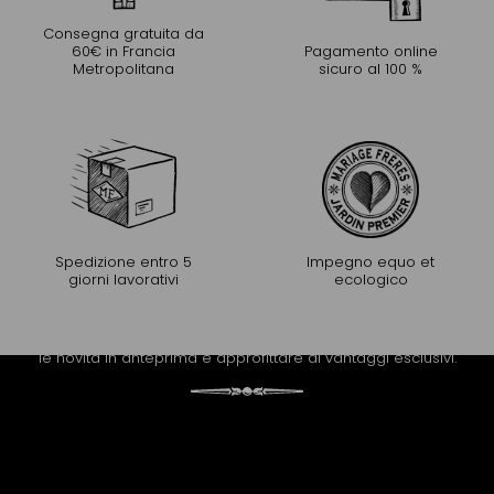
Consegna gratuita da
60€ in Francia
Pagamento online
Metropolitana
sicuro al 100 %
Spedizione entro 5
Impegno equo et
giorni lavorativi
ecologico
PROLUNGARE L'ESPERIENZA
Riceva la newsletter di Mariage Frères per scoprire tutte
le novità in anteprima e approfittare di vantaggi esclusivi.
Iscrizione alla nostra Newsletter: