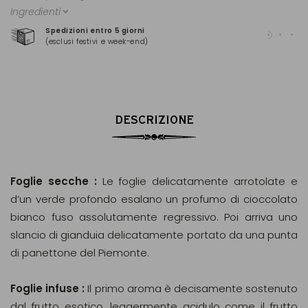
Ingredienti
Spedizioni entro 5 giorni
Pag
(esclusi festivi e week-end)
(Ma
DESCRIZIONE
Foglie secche :
Le foglie delicatamente arrotolate e
d’un verde profondo esalano un profumo di cioccolato
bianco fuso assolutamente regressivo. Poi arriva uno
slancio di gianduia delicatamente portato da una punta
di panettone del Piemonte.
Foglie infuse :
Il primo aroma è decisamente sostenuto
dal frutto esotico, leggermente acidulo come il frutto