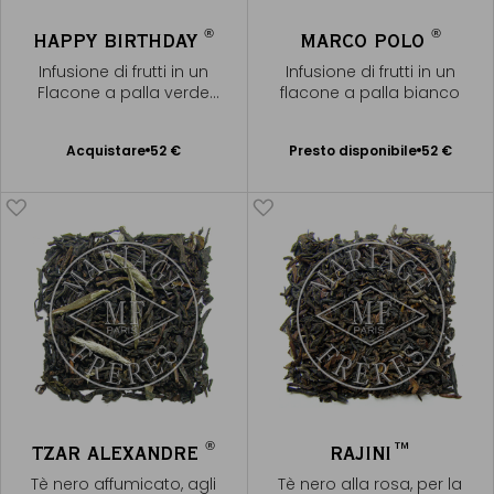
®
®
HAPPY BIRTHDAY
MARCO POLO
Infusione di frutti in un
Infusione di frutti in un
Flacone a palla verde
flacone a palla bianco
acqua
Presto disponibile
Acquistare
52 €
Presto disponibile
52 €
Aggiungere
Avvisami
al Carrello
®
TZAR ALEXANDRE
RAJINI™
Tè nero affumicato, agli
Tè nero alla rosa, per la