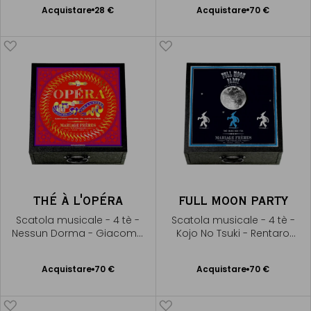
Acquistare
28 €
Acquistare
70 €
Aggiungere
Aggiungere
al Carrello
al Carrello
THÉ À L'OPÉRA
FULL MOON PARTY
Scatola musicale - 4 tè -
Scatola musicale - 4 tè -
Nessun Dorma - Giacomo
Kojo No Tsuki - Rentaro
Puccini
Taki
Acquistare
70 €
Acquistare
70 €
Aggiungere
Aggiungere
al Carrello
al Carrello