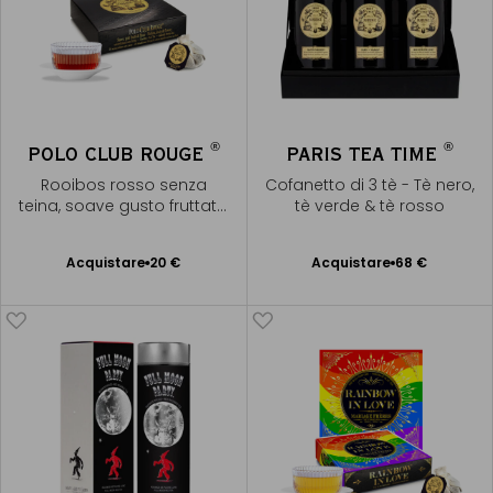
®
®
POLO CLUB ROUGE
PARIS TEA TIME
Rooibos rosso senza
Cofanetto di 3 tè - Tè nero,
teina, soave gusto fruttato
tè verde & tè rosso
& fiorito
Acquistare
20 €
Acquistare
68 €
Aggiungere
Aggiungere
al Carrello
al Carrello