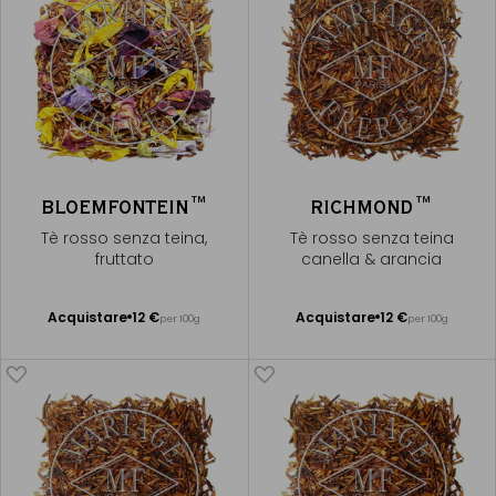
BLOEMFONTEIN™
RICHMOND™
Tè rosso senza teina,
Tè rosso senza teina
fruttato
canella & arancia
Acquistare
12 €
Acquistare
12 €
per 100g
per 100g
Aggiungere
Aggiungere
al Carrello
al Carrello