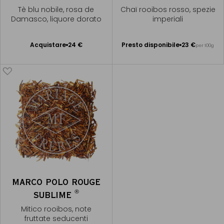
Tè blu nobile, rosa de
Chaï rooibos rosso, spezie
Damasco, liquore dorato
imperiali
Presto disponibile
Acquistare
24 €
Presto disponibile
23 €
per 100g
Aggiungere
Avvisami
al Carrello
MARCO POLO ROUGE
®
SUBLIME
Mitico rooibos, note
fruttate seducenti