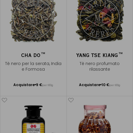
CHA DO™
YANG TSE KIANG™
Tè nero per la serata, India
Tè nero profumato
e Formosa
rilassante
Acquistare
9 €
Acquistare
10 €
per 100g
per 100g
Aggiungere
Aggiungere
al Carrello
al Carrello