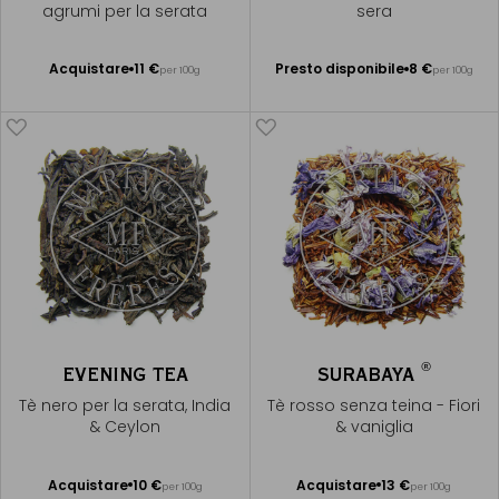
agrumi per la serata
sera
Presto disponibile
Acquistare
11 €
Presto disponibile
8 €
per 100g
per 100g
Aggiungere
Avvisami
al Carrello
®
EVENING TEA
SURABAYA
Tè nero per la serata, India
Tè rosso senza teina - Fiori
& Ceylon
& vaniglia
Acquistare
10 €
Acquistare
13 €
per 100g
per 100g
Aggiungere
Aggiungere