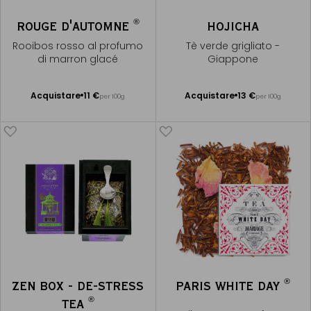
®
ROUGE D'AUTOMNE
HOJICHA
Rooibos rosso al profumo
Tè verde grigliato -
di marron glacé
Giappone
Acquistare
11 €
Acquistare
13 €
per 100g
per 100g
Aggiungere
Aggiungere
al Carrello
al Carrello
®
ZEN BOX - DE-STRESS
PARIS WHITE DAY
®
TEA