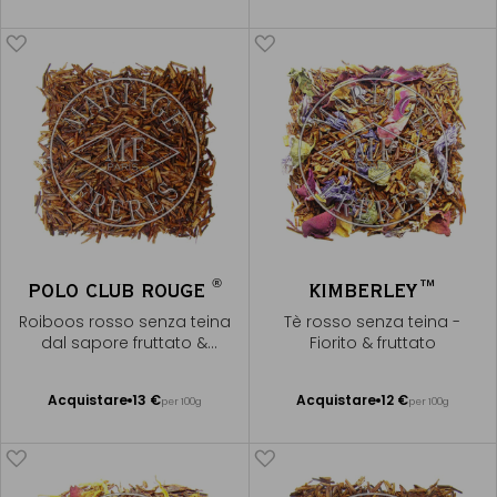
al Carrello
al Carrello
®
POLO CLUB ROUGE
KIMBERLEY™
Roiboos rosso senza teina
Tè rosso senza teina -
dal sapore fruttato &
Fiorito & fruttato
fiorito
Acquistare
13 €
Acquistare
12 €
per 100g
per 100g
Aggiungere
Aggiungere
al Carrello
al Carrello