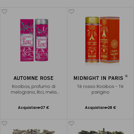
®
AUTOMNE ROSE
MIDNIGHT IN PARIS
Rooïbos, profumo di
Tè rosso Rooibos - Tè
melograno, litci, mela
parigino
cotogna
Acquistare
27 €
Acquistare
28 €
Aggiungere
Aggiungere
al Carrello
al Carrello