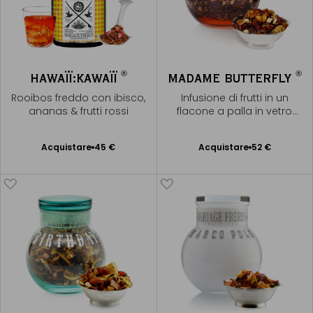
®
®
HAWAÏÏ:KAWAÏÏ
MADAME BUTTERFLY
Rooibos freddo con ibisco,
Infusione di frutti in un
ananas & frutti rossi
flacone a palla in vetro
soffiato
Acquistare
45 €
Acquistare
52 €
Aggiungere
Aggiungere
al Carrello
al Carrello