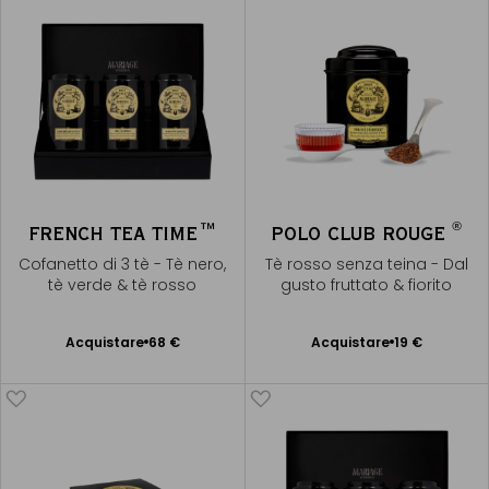
®
FRENCH TEA TIME™
POLO CLUB ROUGE
Cofanetto di 3 tè - Tè nero,
Tè rosso senza teina - Dal
tè verde & tè rosso
gusto fruttato & fiorito
Acquistare
68 €
Acquistare
19 €
Aggiungere
Aggiungere
al Carrello
al Carrello