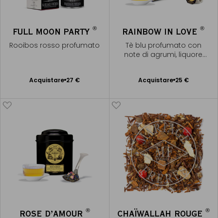
®
®
FULL MOON PARTY
RAINBOW IN LOVE
Rooibos rosso profumato
Tè blu profumato con
note di agrumi, liquore
dorato
Acquistare
27 €
Acquistare
25 €
Aggiungere
Aggiungere
al Carrello
al Carrello
®
®
ROSE D’AMOUR
CHAÏWALLAH ROUGE