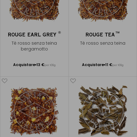
®
ROUGE EARL GREY
ROUGE TEA™
Tè rosso senza teina
Tè rosso senza teina
bergamotto
Acquistare
13 €
Acquistare
11 €
per 100g
per 100g
Aggiungere
Aggiungere
al Carrello
al Carrello