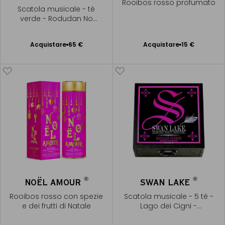
Rooibos rosso profumato
Scatola musicale - tè
verde - Rodudan No
Shirabe - Yatsuhashi
Kengyo
Acquistare
65 €
Acquistare
15 €
Aggiungere
Aggiungere
al Carrello
al Carrello
®
®
NOËL AMOUR
SWAN LAKE
Rooibos rosso con spezie
Scatola musicale - 5 tè -
e dei frutti di Natale
Lago dei Cigni -
Tchaïkovsky