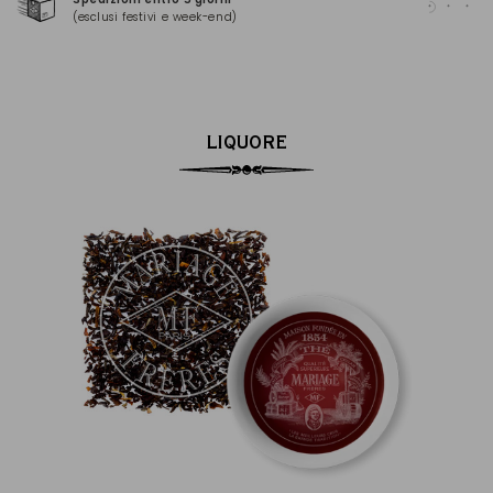
(esclusi festivi e week-end)
(Ma
LIQUORE