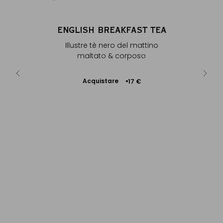
MORNING
ENGLISH BREAKFAST TEA
ENGL
Illustre tè nero del mattino
Illustr
- Note
maltato & corposo
che di...
Acquistare
Ac
17 €
Aggiungere
 €
+
al Carrello