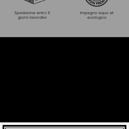
Spedizione entro 5
Impegno equo et
giorni lavorativi
ecologico