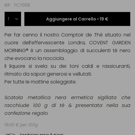
RIF
TC7006
Aggiungere al Carrello •
19 €
Per far cenno il nostro Comptoir de Thé situato nel
cuore dell’effervescente Londra, COVENT GARDEN
MORNING® è un assemblaggio di succulenti tè nero
che evocano la nocciola.
Il liquore si svela su dei toni caldi e rassicuranti,
ritmato da sapori generosi e vellutati.
Per tutte le mattine soleggiate.
Scatola metallica nera ermetica sigillata che
racchiude 100 g di tè & presentata nella sua
confezione regalo.
19,00 € per 100g
Spedizioni entro 5 giorni
Pag