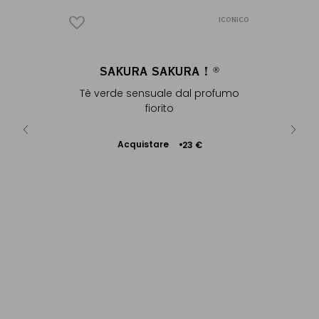
ICONICO
HÉ
SAKURA SAKURA !
TO
®
foglia
Tè verde sensuale dal profumo
Tè blu pr
fiorito
Acquistare
Ac
 €
23 €
Aggiungere
al Carrello