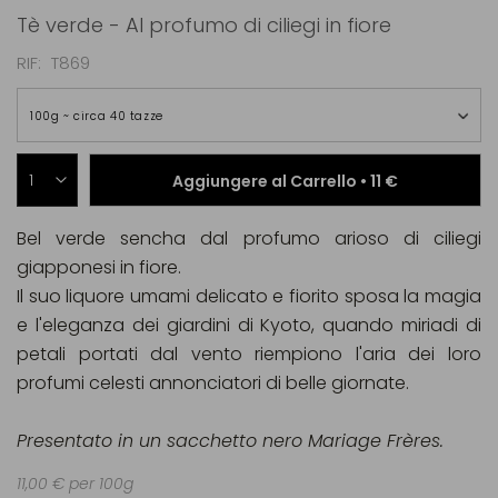
Tè verde - Al profumo di ciliegi in fiore
RIF
T869
100g ~ circa 40 tazze
Aggiungere al Carrello •
11 €
Bel verde sencha dal profumo arioso di ciliegi
giapponesi in fiore.
Il suo liquore umami delicato e fiorito sposa la magia
e l'eleganza dei giardini di Kyoto, quando miriadi di
petali portati dal vento riempiono l'aria dei loro
profumi celesti annonciatori di belle giornate.
Presentato in un sacchetto nero Mariage Frères.
11,00 € per 100g