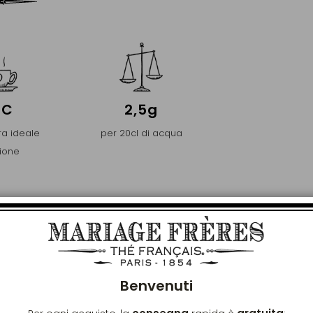
°C
2,5g
a ideale
per 20cl di acqua
sione
PREMIER
Chiu
NZA E DI PUREZZA
Benvenuti