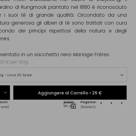
ardino di Rungmook piantato nel 1880 è riconosciuto
r i suoi tè di grande qualità. Circondato da una
tura generosa gli alberi di tè sono trattati con cura
condo dei principi rispettosi della natura e degli
mini.
esentato in un sacchetto nero Mariage Frères.
00 € per 100g
0g ~ circa 20 tazze
Aggiungere al Carrello •
26 €
Pagamento online sicuro al 100 %
Consegn
(MasterCard, CB, Visa, PayPal)
in Franc