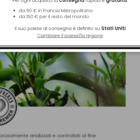
consegna
gratuita
Per ogni acquisto, la
rapida è
:
da 60 € in Francia Metropolitana
da
150 €
per il resto del mondo
Stati Uniti
Il suo paese di consegna è definito su
Cambiare il paese/la regione
gorosamente analizzati e controllati al fine