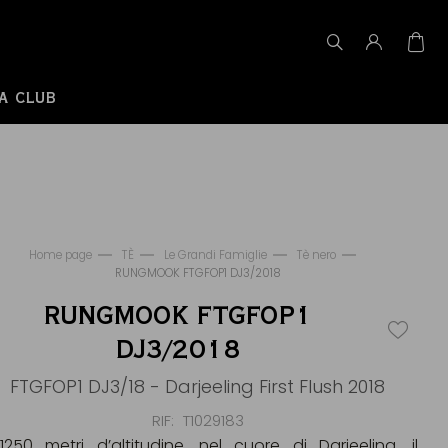
A CLUB
Home page
TÈ
Le Grandi Famiglie
Tè nero
RUNGMOOK FTGFOP1 DJ3/2018
RUNGMOOK FTGFOP1
DJ3/2018
FTGFOP1 DJ3/18 - Darjeeling First Flush 2018
RIF
T1029183
1250 metri d’altitudine, nel cuore di Darjeeling, il