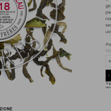
gi
pe
na
se
uo
Pr
52,
5
Spedizioni entro 5 giorni
(esclusi festivi e week-end)
ZIONE