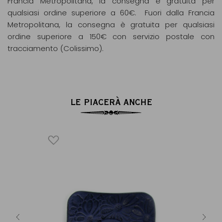
Francia Metropolitana, la consegna è gratuita per
qualsiasi ordine superiore a 60€. Fuori dalla Francia
Metropolitana, la consegna è gratuita per qualsiasi
ordine superiore a 150€ con servizio postale con
tracciamento (Colissimo).
LE PIACERÀ ANCHE
E
ÈME
Fonte 