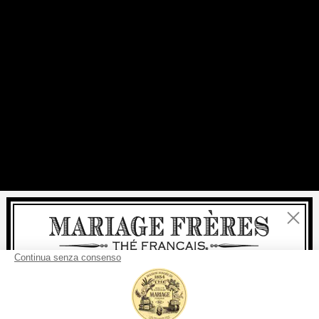
Chiudi
Benvenuti
consegna
Per ogni acquisto, la
rapida è