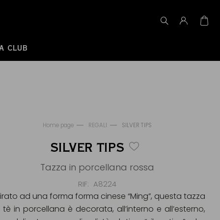
A CLUB
Home page
REGALI
SILVER TIPS
SILVER TIPS
Tazza in porcellana rossa
RIF
A8224
pirato ad una forma forma cinese “Ming”, questa tazza
 tè in porcellana è decorata, all’interno e all’esterno,