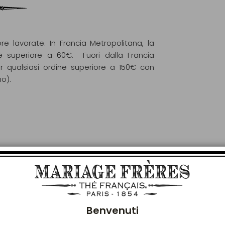
re lavorate. In Francia Metropolitana, la
e superiore a 60€. Fuori dalla Francia
r qualsiasi ordine superiore a 150€ con
mo).
Chiu
LE PIACERÀ ANCHE
Benvenuti