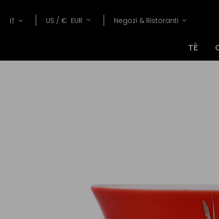
Lang
Valuta
US /
€
EUR
Negozi & Ristoranti
IT
TÈ