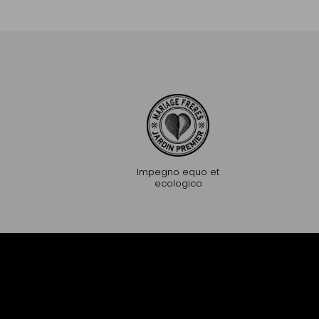
Aggiungere al Carrello
Aggiungere al C
Impegno equo et
ecologico