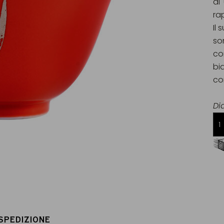
di
rap
Il 
so
co
bi
con
Di
Consegna gratuita da 60€
in Francia Metropolitana
 SPEDIZIONE