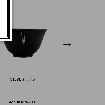
SILVER TIPS
SILVER T
Tazza in porc
29 €
Acquistare
Acquistare