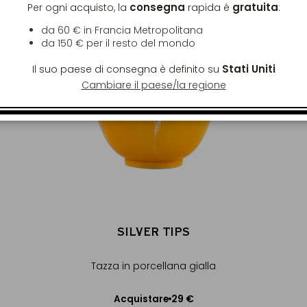
consegna
gratuita
Per ogni acquisto, la
rapida è
:
da 60 € in Francia Metropolitana
da
150 €
per il resto del mondo
Stati Uniti
Il suo paese di consegna è definito su
Cambiare il paese/la regione
SILVER TIPS
Tazza in porcellana gialla
29 €
Acquistare