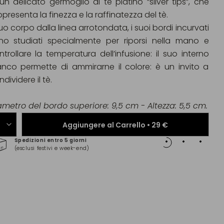
 un delicato germoglio di tè platino “silver tips”, che
presenta la finezza e la raffinatezza del tè.
suo corpo dalla linea arrotondata, i suoi bordi incurvati
no studiati specialmente per riporsi nella mano e
ntrollare la temperatura dell’infusione: il suo interno
anco permette di ammirarne il colore: è un invito a
dividere il tè.
ametro del bordo superiore: 9,5 cm - Altezza: 5,5 cm.
Aggiungere al Carrello •
29 €
Spedizioni entro 5 giorni
Pagam
(esclusi festivi e week-end)
(Maste