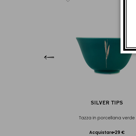
LVER TIPS
n porcellana blu
29 €
uistare
gere al Carrello
SILVER TIPS
Tazza in porcellana verde
29 €
Acquistare