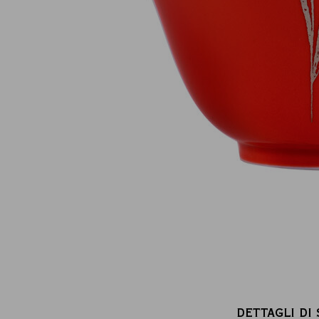
Pagamento online sicuro al 100 %
(MasterCard, CB, Visa, PayPal)
DETTAGLI DI