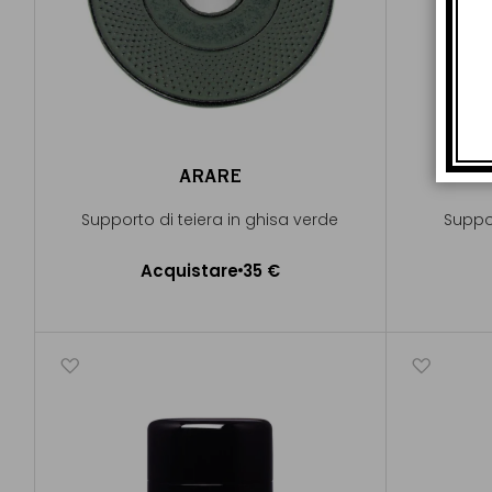
ARARE
Supporto di teiera in ghisa verde
Suppor
Acquistare
35 €
Aggiungere al Carrello
A