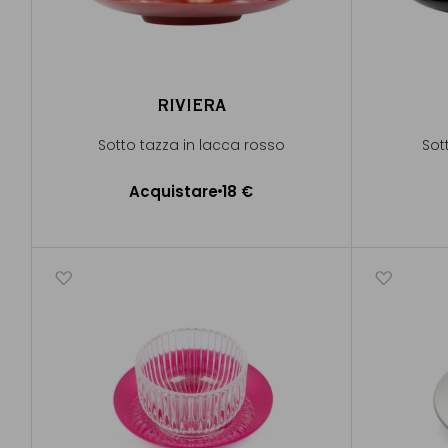
RIVIERA
Sotto tazza in lacca rosso
Sot
Acquistare
18 €
Aggiungere al Carrello
A