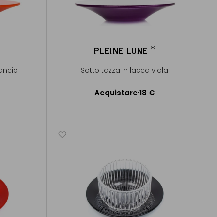
®
PLEINE LUNE
®
rancio
Sotto tazza in lacca viola
Acquistare
18 €
lo
Aggiungere al Carrello