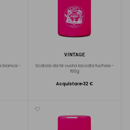
VINTAGE
a bianca -
Scatola da tè vuota laccata fuchsia -
150g
Acquistare
32 €
lo
Aggiungere al Carrello