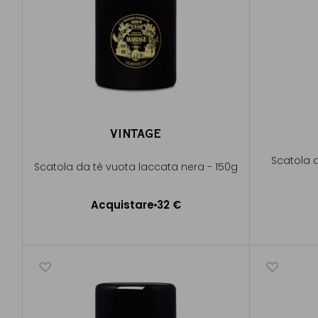
VINTAGE
Scatola 
Scatola da tè vuota laccata nera - 150g
Acquistare
32 €
Aggiungere al Carrello
A