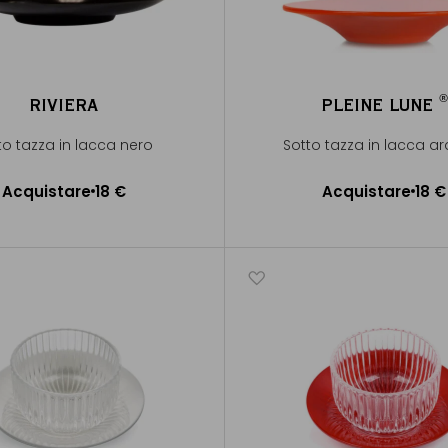
®
RIVIERA
PLEINE LUNE
®
to tazza in lacca nero
Sotto tazza in lacca a
Acquistare
18 €
Acquistare
18 €
ggiungere al Carrello
Aggiungere al Carrel