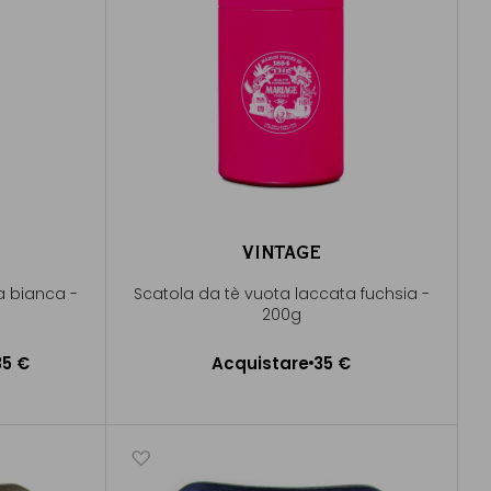
VINTAGE
a bianca -
Scatola da tè vuota laccata fuchsia -
200g
35 €
Acquistare
35 €
Aggiungere al Carrello