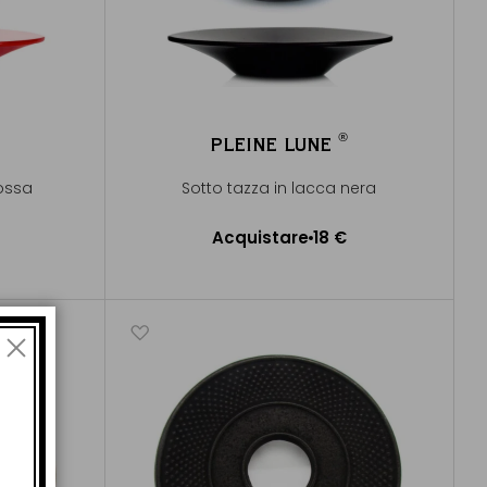
®
PLEINE LUNE
®
rossa
Sotto tazza in lacca nera
Acquistare
18 €
lo
Aggiungere al Carrello
di