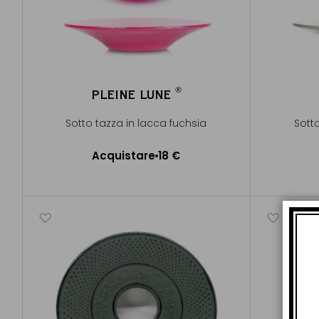
®
PLEINE LUNE
®
Sotto tazza in lacca fuchsia
Sott
Acquistare
18 €
Aggiungere al Carrello
A