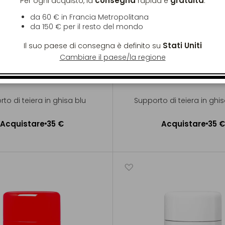
consegna
gratuita
Per ogni acquisto, la
rapida è
:
da 60 € in Francia Metropolitana
da
150 €
per il resto del mondo
Stati Uniti
Il suo paese di consegna è definito su
Cambiare il paese/la regione
ARARE
ARARE
to di teiera in ghisa blu
Supporto di teiera in ghi
Acquistare
35 €
Acquistare
35 €
ggiungere al Carrello
Aggiungere al Carrel