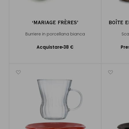
‘MARIAGE FRÈRES’
BOÎTE E
Burriere in porcellana bianca
Sca
Acquistare
38 €
Pre
Aggiungere al Carrello