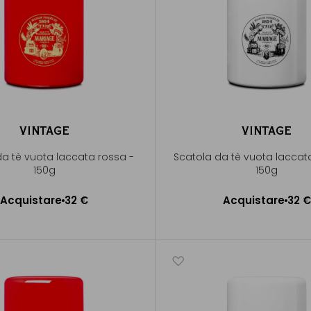
VINTAGE
VINTAGE
da tè vuota laccata rossa -
Scatola da tè vuota laccat
150g
150g
Acquistare
32 €
Acquistare
32 €
ggiungere al Carrello
Aggiungere al Carrel