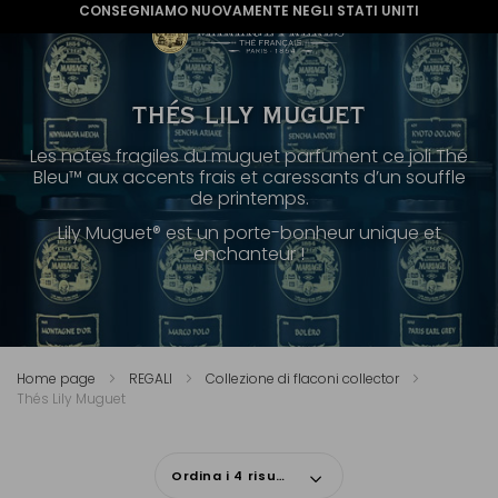
CONSEGNIAMO NUOVAMENTE NEGLI STATI UNITI
THÉS LILY MUGUET
Les notes fragiles du muguet parfument ce joli Thé
Bleu™ aux accents frais et caressants d’un souffle
de printemps.
Lily Muguet® est un porte-bonheur unique et
enchanteur !
Home page
REGALI
Collezione di flaconi collector
Thés Lily Muguet
Ordina i 4 risultati