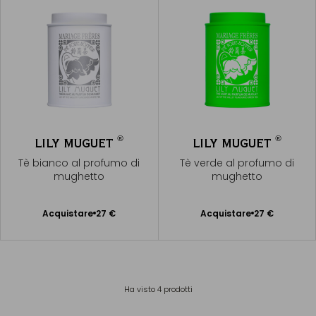
®
®
LILY MUGUET
LILY MUGUET
Tè bianco al profumo di
Tè verde al profumo di
mughetto
mughetto
Acquistare
27 €
Acquistare
27 €
Aggiungere
Aggiungere
al Carrello
al Carrello
Ha visto
4
prodotti