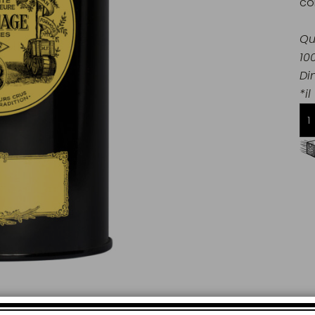
co
Qu
10
Di
*il
Consegna gratuita da 60€
in Francia Metropolitana