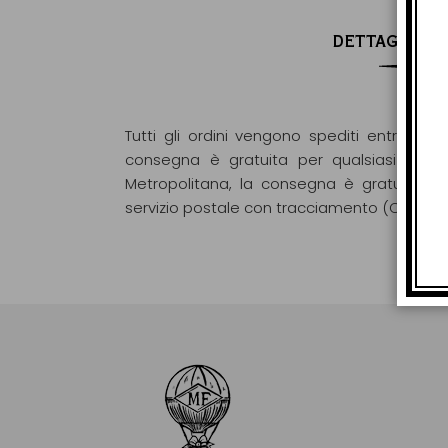
DETTAGLI DI
Tutti gli ordini vengono spediti entro 48 o
consegna è gratuita per qualsiasi ordin
Metropolitana, la consegna è gratuita pe
servizio postale con tracciamento (Colissi