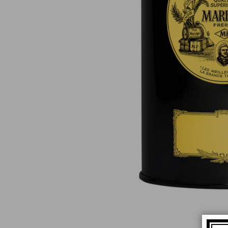
Pagamento online sicuro al 100 %
(MasterCard, CB, Visa, PayPal)