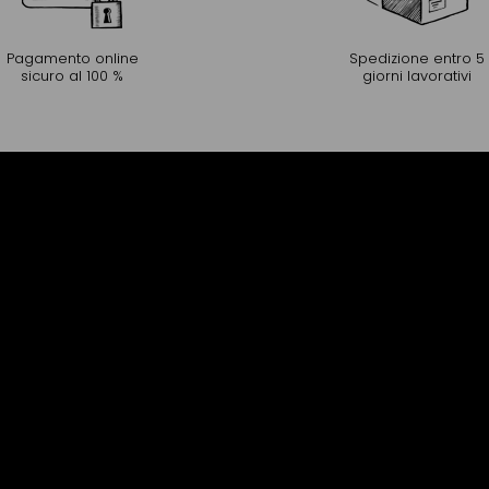
Pagamento online
Spedizione entro 5
sicuro al 100 %
giorni lavorativi