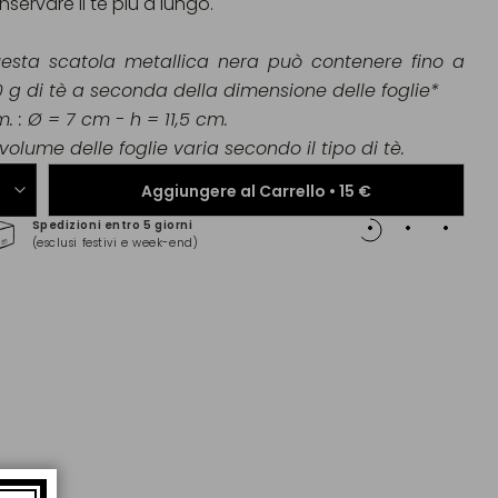
nservare il tè più a lungo.
esta scatola metallica nera può contenere fino a
0 g di tè a seconda della dimensione delle foglie*
m. : Ø = 7 cm - h = 11,5 cm.
 volume delle foglie varia secondo il tipo di tè.
Aggiungere al Carrello •
15 €
Spedizioni entro 5 giorni
Pagam
(esclusi festivi e week-end)
(Maste