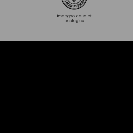
Impegno equo et
ecologico