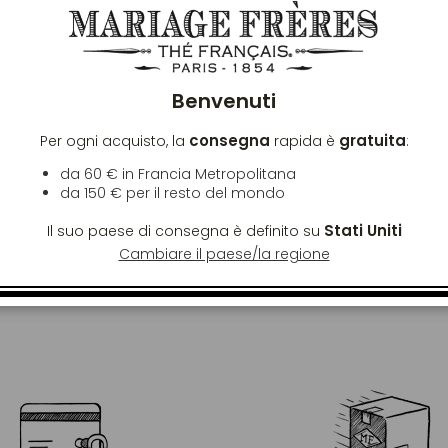
Chiu
 SPEDIZIONE
Benvenuti
re lavorate. In Francia Metropolitana, la
consegna
gratuita
Per ogni acquisto, la
rapida è
:
e superiore a 60€. Fuori dalla Francia
da 60 € in Francia Metropolitana
r qualsiasi ordine superiore a 150€ con
da
150 €
per il resto del mondo
mo).
Stati Uniti
Il suo paese di consegna è definito su
Cambiare il paese/la regione