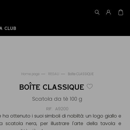
A CLUB
Home page
REGALI
Boîte CLASSIQUE
BOÎTE CLASSIQUE
Scatola da tè 100 g
RIF
A9200
tè ha ottenuto i suoi simboli di nobiltà: un logo giallo e
a scatola nera, per illustrare l'arte della tavola e