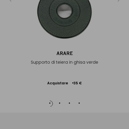
Ac
5 €
ARARE
Supporto di teiera in ghisa verde
Acquistare
35 €
Aggiungere
al Carrello