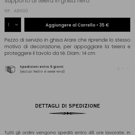
Supporto di teiera in ghisa nero
RIF
A8500
Aggiungere al Carrello •
35 €
Pezzo di servizio in ghisa Arare che riprende lo stesso
motivo di decorazione, per appoggiare la teiera e
proteggere il tavolo da tè. Diam.: 14 cm
Spedizioni entro 5 giorni
Pag
(esclusi festivi e week-end)
(Ma
DETTAGLI DI SPEDIZIONE
Tutti gli ordini vengono spediti entro 48 ore lavorate. In