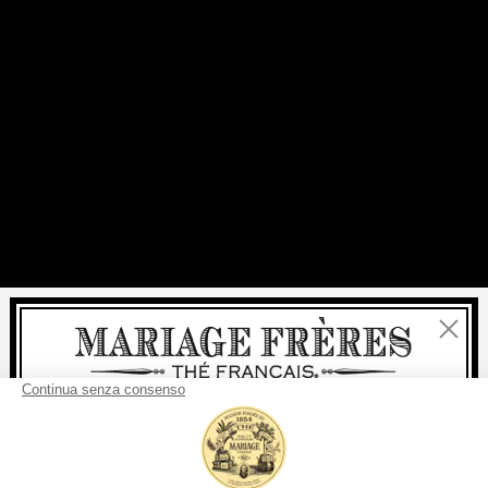
Chiudi
Benvenuti
consegna
Per ogni acquisto, la
rapida è
gratuita
: