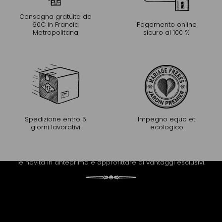
Consegna gratuita da
60€ in Francia
Pagamento online
Metropolitana
sicuro al 100 %
Spedizione entro 5
Impegno equo et
giorni lavorativi
ecologico
PROLUNGARE L'ESPERIENZA
Riceva la newsletter di Mariage Frères per scoprire tutte
le novità in anteprima e approfittare di vantaggi esclusivi.