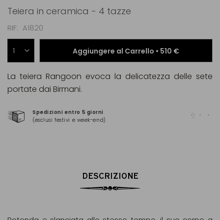
Teiera in ceramica - 4 tazze
RIF
A1820
Aggiungere al Carrello •
510 €
La teiera Rangoon evoca la delicatezza delle sete
portate dai Birmani.
Spedizioni entro 5 giorni
Pag
(esclusi festivi e week-end)
(Ma
DESCRIZIONE
Rotonda e slanciata allo stesso tempo, il suo corpo a