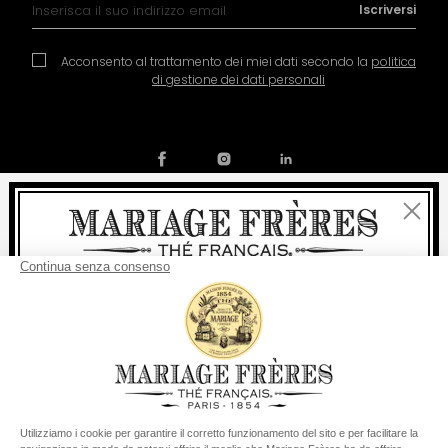
Iscrizione alla nostra Newsletter:
Iscriversi
Acconsento al trattamento dei miei dati secondo la
politica
di gestione dei dati personali
Chiudi
Contatto
La nostra storia
Condizioni generali di vendita
Benvenuti
Diventare socio
Politica dei cookies
Preferenze per i cookie
consegna
Per ogni acquisto, la
rapida è
gratuita
:
© COPYRIGHT 2026 / MARIAGE FRERES
da 60 € in Francia Metropolitana
da
150 €
per il resto del mondo
Stati Uniti
Il suo paese di consegna è definito su