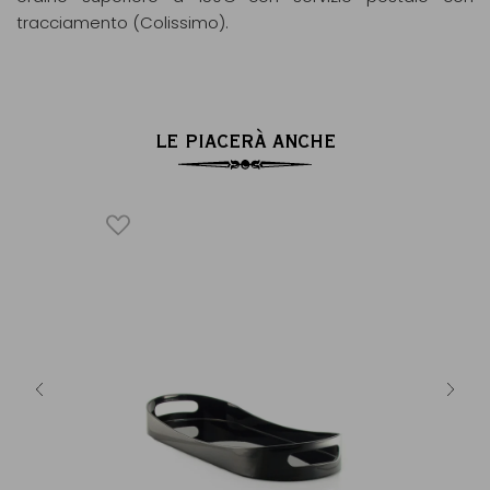
tracciamento (Colissimo).
LE PIACERÀ ANCHE
 OR
a dorata
Fonte 
ico...
Ac
8 €