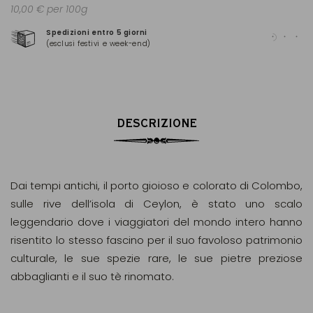
10,00 € per 100g
Spedizioni entro 5 giorni
Pag
(esclusi festivi e week-end)
(Ma
DESCRIZIONE
Dai tempi antichi, il porto gioioso e colorato di Colombo,
sulle rive dell’isola di Ceylon, è stato uno scalo
leggendario dove i viaggiatori del mondo intero hanno
risentito lo stesso fascino per il suo favoloso patrimonio
culturale, le sue spezie rare, le sue pietre preziose
abbaglianti e il suo tè rinomato.