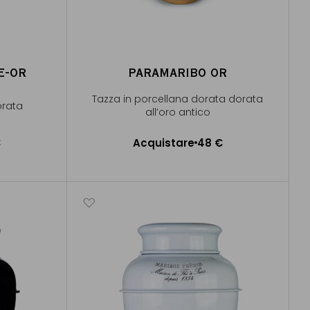
E-OR
PARAMARIBO OR
Tazza in porcellana dorata dorata
orata
all’oro antico
€
Acquistare
48 €
lo
Aggiungere al Carrello