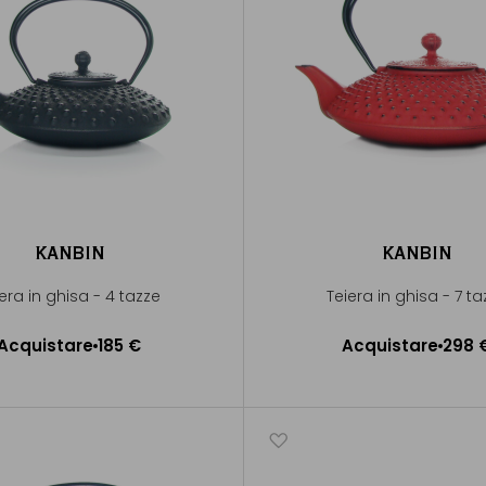
KANBIN
KANBIN
era in ghisa - 4 tazze
Teiera in ghisa - 7 ta
Acquistare
185 €
Acquistare
298 
ggiungere al Carrello
Aggiungere al Carrel