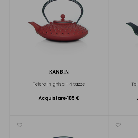
KANBIN
Teiera in ghisa - 4 tazze
Tei
Acquistare
185 €
Aggiungere al Carrello
A