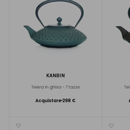
KANBIN
Teiera in ghisa - 7 tazze
Te
Acquistare
298 €
Aggiungere al Carrello
A