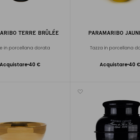
ARIBO TERRE BRÛLÉE
PARAMARIBO JAUN
e in porcellana dorata
Tazza in porcellana d
Acquistare
40 €
Acquistare
40 
ggiungere al Carrello
Aggiungere al Carrel