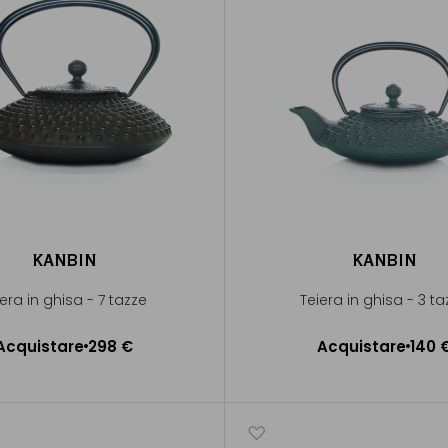
KANBIN
KANBIN
iera in ghisa - 7 tazze
Teiera in ghisa - 3 t
Acquistare
298 €
Acquistare
140 
ggiungere al Carrello
Aggiungere al Carrel