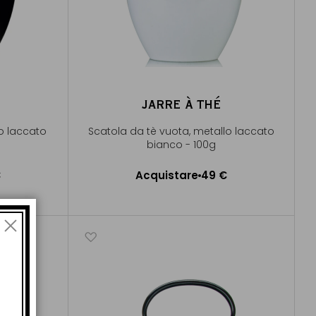
JARRE À THÉ
o laccato
Scatola da tè vuota, metallo laccato
bianco - 100g
€
Acquistare
49 €
lo
Aggiungere al Carrello
di