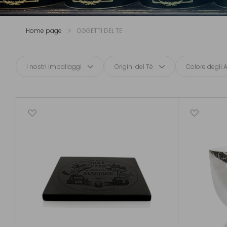
Home page
OGGETTI DEL TE
I nostri imballaggi
Origini del Tè
Colore degli 