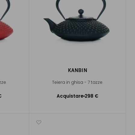
KANBIN
zze
Teiera in ghisa - 7 tazze
€
Acquistare
298 €
lo
Aggiungere al Carrello