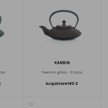
KANBIN
azze
Teiera in ghisa - 3 tazze
€
Acquistare
140 €
lo
Aggiungere al Carrello