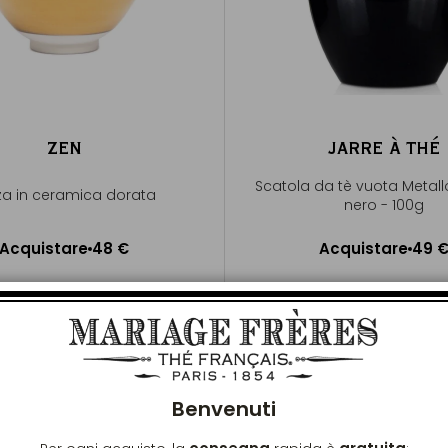
ZEN
JARRE À THÉ
Scatola da tè vuota Metall
za in ceramica dorata
nero - 100g
Acquistare
48 €
Acquistare
49 
ggiungere al Carrello
Aggiungere al Carrel
Chiu
Benvenuti