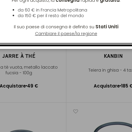
consegna
gratuita
Per ogni acquisto, la
rapida è
:
da 60 € in Francia Metropolitana
da
150 €
per il resto del mondo
Stati Uniti
Il suo paese di consegna è definito su
Cambiare il paese/la regione
JARRE À THÉ
KANBIN
a tè vuota, metallo laccato
Teiera in ghisa - 4 t
fucsia - 100g
Acquistare
49 €
Acquistare
185 
ggiungere al Carrello
Aggiungere al Carrel