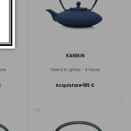
KANBIN
azze
Teiera in ghisa - 4 tazze
€
Acquistare
185 €
lo
Aggiungere al Carrello