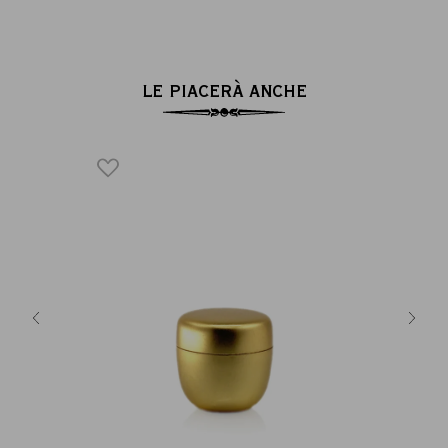
LE PIACERÀ ANCHE
E
 laccata
Scatol
Matcha
Ac
8 €