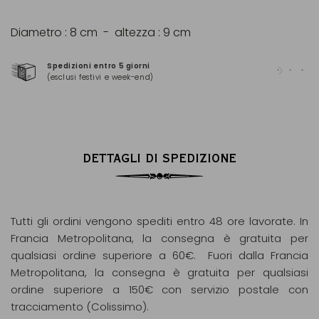
Diametro : 8 cm - altezza : 9 cm
Spedizioni entro 5 giorni
Pag
(esclusi festivi e week-end)
(Ma
DETTAGLI DI SPEDIZIONE
Tutti gli ordini vengono spediti entro 48 ore lavorate. In
Francia Metropolitana, la consegna è gratuita per
qualsiasi ordine superiore a 60€. Fuori dalla Francia
Metropolitana, la consegna è gratuita per qualsiasi
ordine superiore a 150€ con servizio postale con
tracciamento (Colissimo).