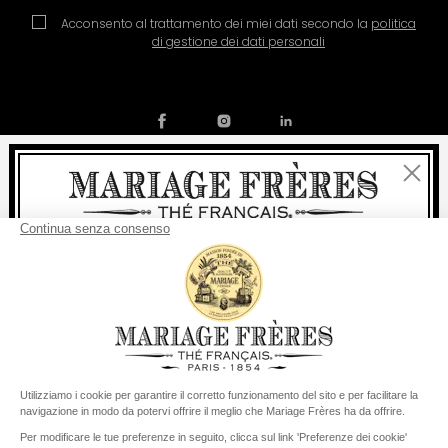
Acconsento al trattamento dei miei dati secondo la
politica
di gestione dei dati personali
Chiudi
Contatto
La nostra storia
Condizioni generali di vendita
Benvenuti
Diventare socio
Politica dei cookies
Preferenze per i cookie
consegna
Per ogni acquisto, la
rapida è
gratuita
:
© COPYRIGHT 2026 / MARIAGE FRERES
da 60 € in Francia Metropolitana
da
150 €
per il resto del mondo
Stati Uniti
Il suo paese di consegna è definito su
Cambiare il paese/la regione