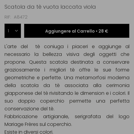
Scatola da tè vuota laccata viola
RIF
A8472
Aggiungere al Carrello •
28 €
L'arte del tè coniuga i piaceri e aggiunge al
necessario la bellezza visiva degli oggetti che
propone. Questa scatola destinata a conservare
graziosamente i migliori tè offre le sue forme
geometriche e perfette. Una metamorfosi moderna
della scatola da tè associata alla cerimonia
giapponese del tè rivisitando le dimension e i colori. Il
suo doppio coperchio permette una perfetta
conservazione del tè.
Fabbricazione artigianale, serigrafata del logo
Mariage Frères sul coperchio.
Esiste in diversi colori.