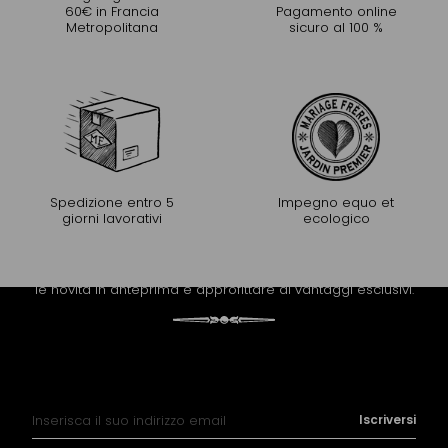
60€ in Francia
Pagamento online
Metropolitana
sicuro al 100 %
Spedizione entro 5
Impegno equo et
giorni lavorativi
ecologico
PROLUNGARE L'ESPERIENZA
Riceva la newsletter di Mariage Frères per scoprire tutte
le novità in anteprima e approfittare di vantaggi esclusivi.
Iscrizione alla nostra Newsletter:
Iscriversi