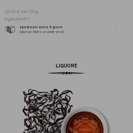
20,00 € per 100g
Ingredienti
Spedizioni entro 5 giorni
Pag
(esclusi festivi e week-end)
(Ma
LIQUORE