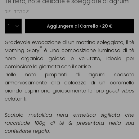
Tè nero, note delicate e soleggiate di agrumi
RIF
TC7021
Aggiungere al Carrello •
20 €
Gradevole evocazione di un mattino soleggiato, il tè
®
Morning Glory
è una composizione luminosa di tè
nero organico goloso e vellutato, ideale per
cominciare la giornata con il sorriso.
Delle note pimpanti di agrumi sposate
armoniosamente alla dolcezza di un caramello
biondo esprimono gioiosamente le loro
good vibes
eclatanti.
Scatola metallica nera ermetica sigillata che
racchiude 100g di tè & presentata nella sua
confezione regalo.