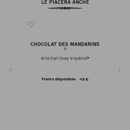
LE PIACERÀ ANCHE
ORY
CHOCOLAT DES MANDARINS
C
®
®
cate &
Tè nero c
Al tè Earl Grey Impérial®
grumi
car
Ac
 €
+
Presto disponibile
19 €
Avvisami