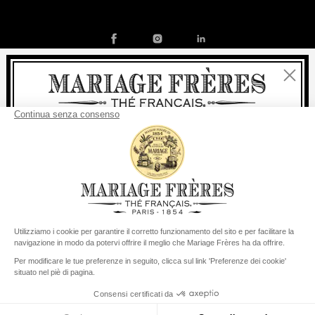
Chiudi
Contatto
La nostra storia
Condizioni generali di vendita
Benvenuti
Diventare socio
Politica dei cookies
Preferenze per i cookie
consegna
Per ogni acquisto, la
rapida è
gratuita
:
© COPYRIGHT 2026 / MARIAGE FRERES
da 60 € in Francia Metropolitana
da
150 €
per il resto del mondo
Stati Uniti
Il suo paese di consegna è definito su
Cambiare il paese/la regione