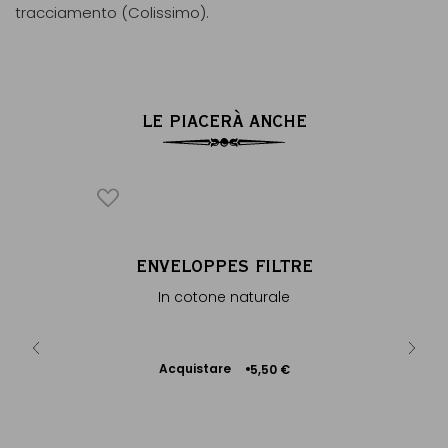
tracciamento (Colissimo).
LE PIACERÀ ANCHE
ICONICO
RIAL
ENVELOPPES FILTRE
AR
®
In cotone naturale
Teiera i
smal
Acquistare
Ac
8 €
5,50 €
Aggiungere
al Carrello