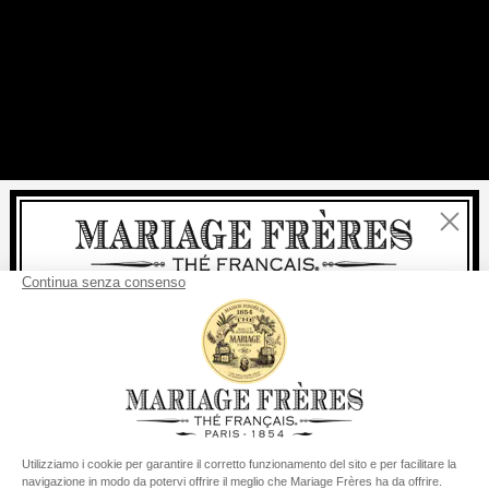
Chiudi
Benvenuti
consegna
Per ogni acquisto, la
rapida è
gratuita
:
da 60 € in Francia Metropolitana
da
150 €
per il resto del mondo
Stati Uniti
Il suo paese di consegna è definito su