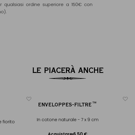
r qualsiasi ordine superiore a 150€ con
mo).
LE PIACERÀ ANCHE
ENVELOPPES-FILTRE™
In cotone naturale - 7 x 9 cm
 fiorito
6,50 €
Acquistare