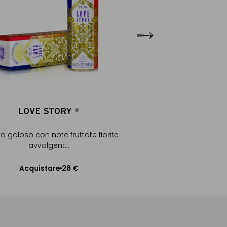
LOVE STORY
LOVE STO
®
®
o goloso con note fruttate fiorite
Tè nero, note fruttate & f
avvolgent...
Acquistare
28 €
Acquistare
Aggiungere al C
Aggiungere al Carrello