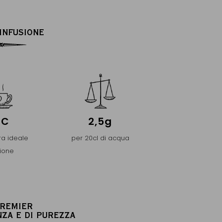
’INFUSIONE
°C
2,5g
a ideale
per 20cl di acqua
sione
PREMIER
NZA E DI PUREZZA