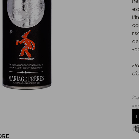
ne
es
L’
ca
ri
de
«c
Fl
d'
30,
Ing
Consegna gratuita da 60€
in Francia Metropolitana
ORE