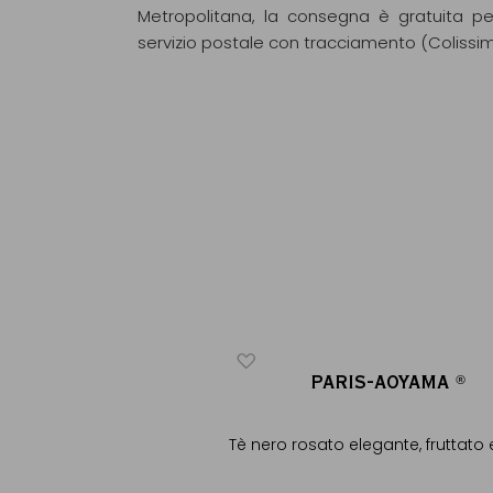
Metropolitana, la consegna è gratuita pe
servizio postale con tracciamento (Colissi
IS-AOYAMA
PARIS-AOYAMA
®
®
®
®
o elegante - Fruttato e
Tè nero rosato elegante, fruttato e
fiorito
Scegliere peso