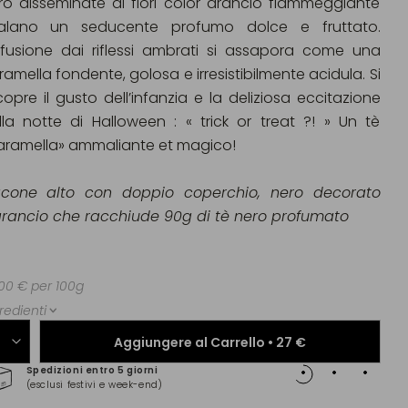
ro disseminate di fiori color arancio fiammeggiante
alano un seducente profumo dolce e fruttato.
infusione dai riflessi ambrati si assapora come una
ramella fondente, golosa e irresistibilmente acidula. Si
scopre il gusto dell’infanzia e la deliziosa eccitazione
lla notte di Halloween : « trick or treat ?! » Un tè
aramella» ammaliante et magico!
acone alto con doppio coperchio, nero decorato
arancio che racchiude 90g di tè nero profumato
00 € per 100g
redienti
Aggiungere al Carrello •
27 €
Spedizioni entro 5 giorni
Pagam
(esclusi festivi e week-end)
(Maste