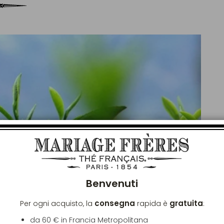
Chiu
Benvenuti
consegna
gratuita
Per ogni acquisto, la
rapida è
:
da 60 € in Francia Metropolitana