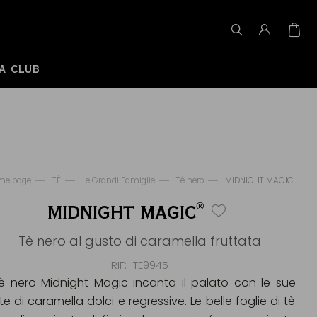
A CLUB
me page
TÈ
Le Grandi Famiglie
Tè nero
MIDNIGHT MAGIC
®
MIDNIGHT MAGIC
Tè nero al gusto di caramella fruttata
RIF
TE9945
 tè nero Midnight Magic incanta il palato con le sue
e di caramella dolci e regressive. Le belle foglie di tè