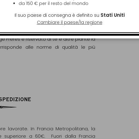
da
150 €
per il resto del mondo
Stati Uniti
Il suo paese di consegna è definito su
Cambiare il paese/la regione
gorosamente analizzati e controllati al fine
elle norme europee (EC) N° 396/2005.
ge Frères è riservato ai tè e altre piante la
orrisponde alle norme di qualità le più
 SPEDIZIONE
re lavorate. In Francia Metropolitana, la
e superiore a 60€. Fuori dalla Francia