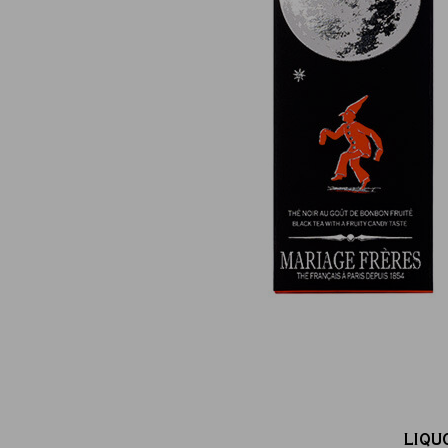
Pagamento online sicuro al 100 %
(MasterCard, CB, Visa, PayPal)
LIQU