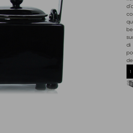
d'
co
qu
be
su
di
po
de
Consegna gratuita da 60€
in Francia Metropolitana