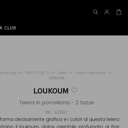
A CLUB
Home page
OGGETTI DEL TE
Teiera
Teiera in porcellana
LOUKOUM
LOUKOUM
Teiera in porcellana - 2 tazze
RIF
A2887
 forma decisamente grafica e i colori di questa teiera
lustrano il loukoum, dolce orientale profumato ai fiori