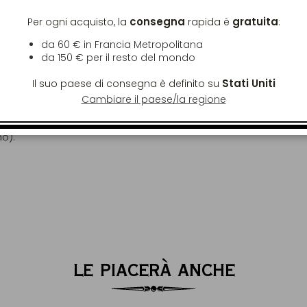
 SPEDIZIONE
consegna
gratuita
Per ogni acquisto, la
rapida è
:
da 60 € in Francia Metropolitana
da
150 €
per il resto del mondo
Stati Uniti
Il suo paese di consegna è definito su
re lavorate. In Francia Metropolitana, la
Cambiare il paese/la regione
e superiore a 60€. Fuori dalla Francia
r qualsiasi ordine superiore a 150€ con
mo).
LE PIACERÀ ANCHE