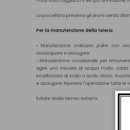
• Una volta raggiunto il tempo di infusione, ri
La porcellana preserva gli aromi senza altera
Per la manutenzione della teiera:
• Manutenzione ordinaria: pulire con 
risciacquare e asciugare.
• Manutenzione occasionale per rimuovere i 
agire una miscela di acqua molto calda
bicarbonato di sodio o acido citrico. Svuota
e asciugare. Ripetere l'operazione tutte le 
Evitare sbalzi termici estremi.