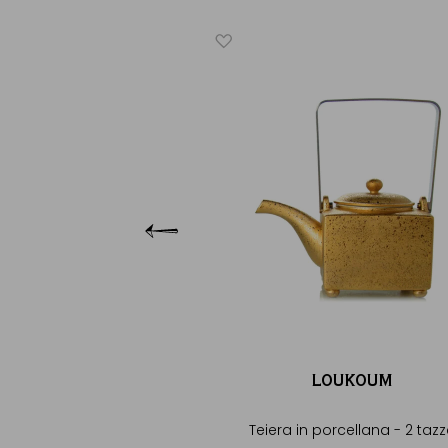
LOUKOUM
cellana rossa - 2 tazze
130 €
uistare
gere al Carrello
LOUKOUM
Teiera in porcellana - 2 taz