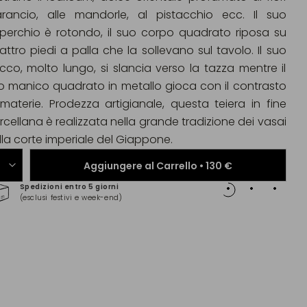
arancio, alle mandorle, al pistacchio ecc. Il suo
perchio è rotondo, il suo corpo quadrato riposa su
attro piedi a palla che la sollevano sul tavolo. Il suo
cco, molto lungo, si slancia verso la tazza mentre il
o manico quadrato in metallo gioca con il contrasto
 materie. Prodezza artigianale, questa teiera in fine
rcellana è realizzata nella grande tradizione dei vasai
lla corte imperiale del Giappone.
Aggiungere al Carrello •
130 €
Spedizioni entro 5 giorni
Pagam
(esclusi festivi e week-end)
(Maste