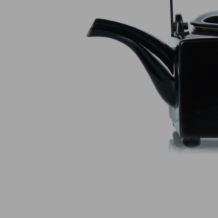
Pagamento online sicuro al 100 %
(MasterCard, CB, Visa, PayPal)