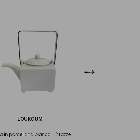
LOUKOUM
LOUKOU
ra in porcellana bianca - 2 tazze
Teiera in porcellana r