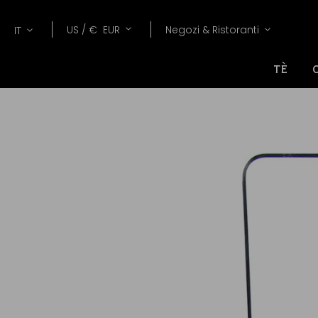
Lang
Valuta
US /
€
EUR
Negozi & Ristoranti
IT
TÈ