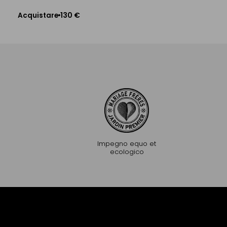
130 €
1
Acquistare
Acquistare
Aggiungere al Carrello
Aggiungere al C
Impegno equo et
ecologico