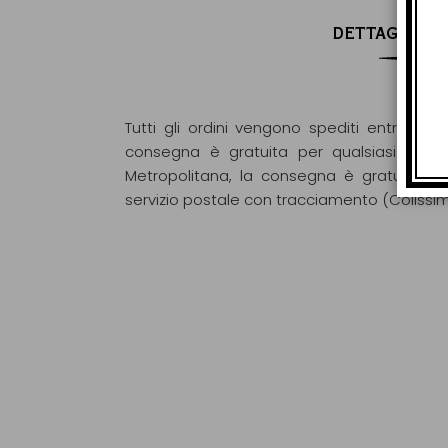
DETTAGLI DI
Tutti gli ordini vengono spediti entro 48 o
consegna è gratuita per qualsiasi ordin
Metropolitana, la consegna è gratuita pe
servizio postale con tracciamento (Colissi