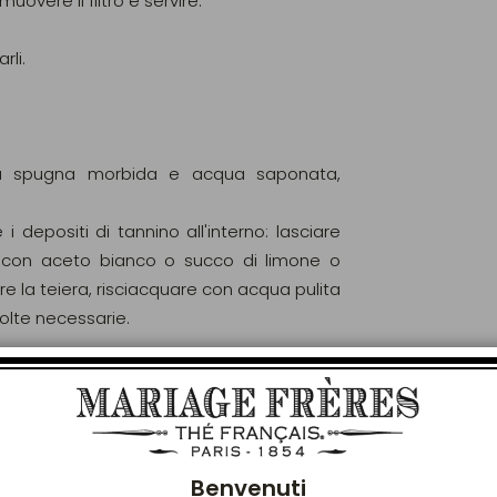
muovere il filtro e servire.
rli.
una spugna morbida e acqua saponata,
depositi di tannino all'interno: lasciare
 con aceto bianco o succo di limone o
re la teiera, risciacquare con acqua pulita
volte necessarie.
Chiu
Benvenuti