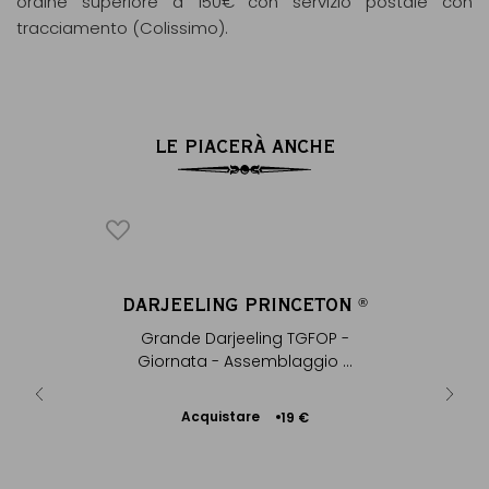
ordine superiore a 150€ con servizio postale con
tracciamento (Colissimo).
LE PIACERÀ ANCHE
HÉ
DARJEELING PRINCETON
F
®
kgo
Grande Darjeeling TGFOP -
Tazza in
Giornata - Assemblaggio ...
Acquistare
Ac
3 €
19 €
Aggiungere
al Carrello