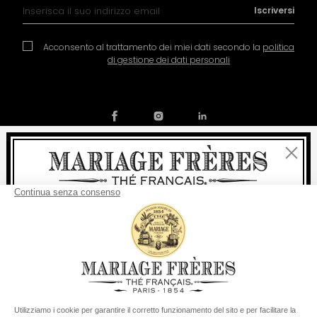
Iscrizione alla nostra Newsletter:
Iscriversi
Acconsento al trattamento dei miei dati secondo la
politica
di gestione dei dati personali
Chiudi
Contatto
La nostra storia
Condizioni generali di vendita
Benvenuti
Diventare socio
Politica dei cookies
Preferenze per i cookie
consegna
Per ogni acquisto, la
rapida è
gratuita
:
© COPYRIGHT 2026 / MARIAGE FRERES
da 60 € in Francia Metropolitana
da
150 €
per il resto del mondo
Stati Uniti
Il suo paese di consegna è definito su