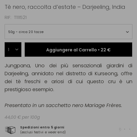
Tè nero, raccolta d’estate – Darjeeling, India
RIF
T111521
50g ~ circa 20 tazze
Aggiungere al Carrello •
22 €
Jungpana, Uno dei più sensazionali giardini di
Darjeeling, annidato nel distretto di Kurseong, offre
dei tè freschi e ariosi di cui questo cru è un
prestigioso esempio.
Presentato in un sacchetto nero Mariage Frères.
44,00 € per 100g
Spedizioni entro 5 giorni
Pag
(esclusi festivi e week-end)
(Ma