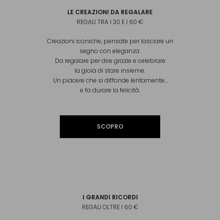
LE CREAZIONI DA REGALARE
REGALI TRA I 30 E I 60 €
Creazioni iconiche, pensate per lasciare un
segno con eleganza.
Da regalare per dire grazie e celebrare
la gioia di stare insieme.
Un piacere che si diffonde lentamente…
e fa durare la felicità.
SCOPRO
I GRANDI RICORDI
REGALI OLTRE I 60 €