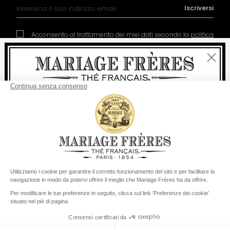
Iscrizione alla nostra Newsletter:
Iscriversi
Acconsento al trattamento dei miei dati secondo la
politica
di gestione dei dati personali
Chiudi
Benvenuti
consegna
Per ogni acquisto, la
rapida è
gratuita
:
da 60 € in Francia Metropolitana
Contatto
La nostra storia
Condizioni generali di vendita
da
150 €
per il resto del mondo
Diventare socio
Politica dei cookies
Preferenze per i cookie
Stati Uniti
Il suo paese di consegna è definito su
Cambiare il paese/la regione
© COPYRIGHT 2026 / MARIAGE FRERES