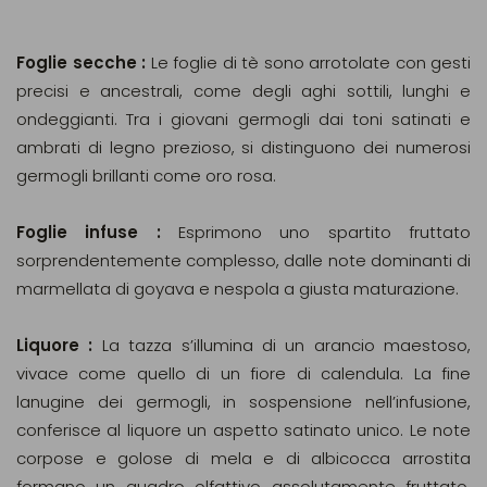
Foglie secche :
Le foglie di tè sono arrotolate con gesti
precisi e ancestrali, come degli aghi sottili, lunghi e
ondeggianti. Tra i giovani germogli dai toni satinati e
ambrati di legno prezioso, si distinguono dei numerosi
germogli brillanti come oro rosa.
Foglie infuse :
Esprimono uno spartito fruttato
sorprendentemente complesso, dalle note dominanti di
marmellata di goyava e nespola a giusta maturazione.
Liquore :
La tazza s’illumina di un arancio maestoso,
vivace come quello di un fiore di calendula. La fine
lanugine dei germogli, in sospensione nell’infusione,
conferisce al liquore un aspetto satinato unico. Le note
corpose e golose di mela e di albicocca arrostita
formano un quadro olfattivo assolutamente fruttato,