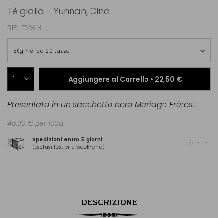
Tè giallo - Yunnan, Cina
RIF
T2813
50g ~ circa 20 tazze
Aggiungere al Carrello •
22,50 €
Presentato in un sacchetto nero Mariage Frères.
45,00 € per 100g
Spedizioni entro 5 giorni
Pag
(esclusi festivi e week-end)
(Ma
DESCRIZIONE