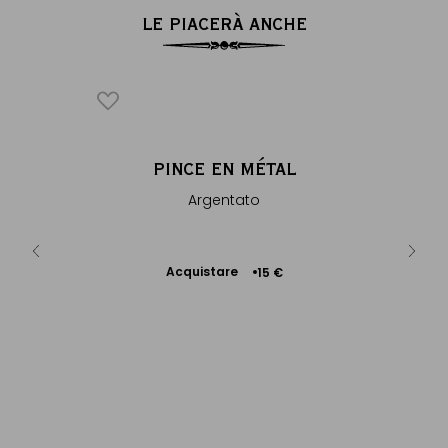
LE PIACERÀ ANCHE
DORUS
PINCE EN MÉTAL
ENVE
in foglie,
Argentato
In coton
l...
Acquistare
Ac
9 €
15 €
Aggiungere
al Carrello