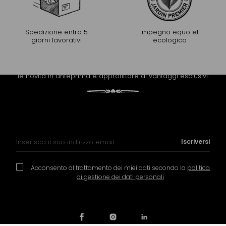
Spedizione entro 5
Impegno equo et
giorni lavorativi
ecologico
PROLUNGARE L'ESPERIENZA
Riceva la newsletter di Mariage Frères per scoprire tutte
le novità in anteprima e approfittare di vantaggi esclusivi.
Iscrizione alla nostra Newsletter:
Iscriversi
Acconsento al trattamento dei miei dati secondo la
politica
di gestione dei dati personali