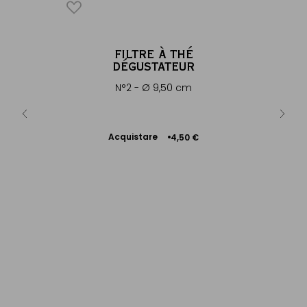
OMNE
FILTRE À THÉ
SA
®
DÉGUSTATEUR
 glacé
N°2 - Ø 9,50 cm
A
 €
+
Acquistare
4,50 €
Aggiungere
al Carrello