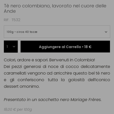
Tè nero colombiano, lavorato nel cuore delle
Ande
RIF
T532
100g ~ circa 40 tazze
Aggiungere al Carrello •
18 €
Colori, ardore e sapori. Benvenuti in Colombia!
Dei pezzi generosi di noce di cocco delicatamente
caramellati vengono ad arricchire questo bel tè nero
e gli conferiscono tutta la golosità dell’iconico
dessert omonimo.
Presentato in un sacchetto nero Mariage Frères.
18,00 € per 100g