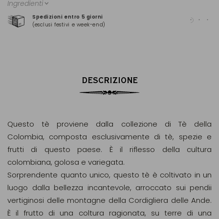
Ingredienti
Spedizioni entro 5 giorni
Pag
(esclusi festivi e week-end)
(Ma
DESCRIZIONE
Questo tè proviene dalla collezione di Tè della
Colombia, composta esclusivamente di tè, spezie e
frutti di questo paese. È il riflesso della cultura
colombiana, golosa e variegata.
Sorprendente quanto unico, questo tè è coltivato in un
luogo dalla bellezza incantevole, arroccato sui pendii
vertiginosi delle montagne della Cordigliera delle Ande.
È il frutto di una coltura ragionata, su terre di una