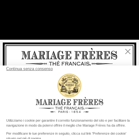
Chiudi
Benvenuti
consegna
Per ogni acquisto, la
rapida è
gratuita
:
da 60 € in Francia Metropolitana
da
150 €
per il resto del mondo
Stati Uniti
Il suo paese di consegna è definito su
Cambiare il paese/la regione