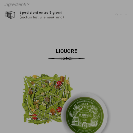
Ingredienti
Spedizioni entro 5 giorni
Pag
(esclusi festivi e week-end)
(Ma
LIQUORE