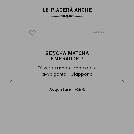
LE PIACERÀ ANCHE
ICONICO
ICONICO
RNAGOR
SENCHA MATCHA
CH
®
ÉMERAUDE
®
imperiali
Tè verde
Tè verde umami morbido e
avvolgente - Giappone
Ac
3 €
Acquistare
26 €
Aggiungere
al Carrello