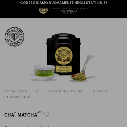
CONSEGNIAMO NUOVAMENTE NEGLI STATI UNITI
Home page
TÈ
Le Grandi Famiglie
Tè verde
CHAÏ MATCHAÏ
®
CHAÏ MATCHAÏ