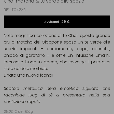
Chaï matcha & tè verde alle spezie
RIF
TC4235
29 €
Avvisami |
Nella magnifica collezione di tè Chaï, questo grande
cru di Matcha del Giappone sposa un tè verde alle
spezie imperiali – cardamomo, pepe, cannella,
chiodo di garofano – e offre un’ infusione umami,
intensa e lunga in bocca, che avvolge il palato di
note calde e morbide.
È nata una nuova icona!
Scatola metallica nera ermetica sigillata che
racchiude 100g di tè & presentata nella sua
confezione regalo
29,00 € per 100g