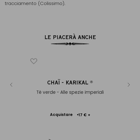
tracciamento (Colissimo).
LE PIACERÀ ANCHE
ICONICO
RNAGOR
CHAÏ - KARIKAL
COLOM
®
®
imperiali
Tè verde - Alle spezie imperiali
Tè nero d
nel
Acquistare
 €
+
17 €
+
Aggiungere
Ac
al Carrello