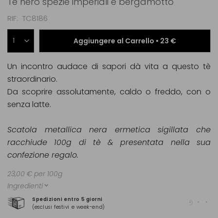
Tè nero spezie imperiali e bergamotto
RIF
TC8186
Aggiungere al Carrello •
23 €
Un incontro audace di sapori dà vita a questo tè
straordinario.
Da scoprire assolutamente, caldo o freddo, con o
senza latte.
Scatola metallica nera ermetica sigillata che
racchiude 100g di tè & presentata nella sua
confezione regalo.
23,00 € per 100g
Ingredienti
Spedizioni entro 5 giorni
Pag
(esclusi festivi e week-end)
(Ma