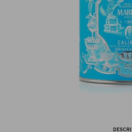
Pagamento online sicuro al 100 %
(MasterCard, CB, Visa, PayPal)
DESCRI