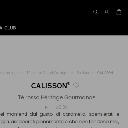
A CLUB
Home page
TÈ
Le Grandi Famiglie
Rooibos
CALISSON
®
CALISSON
Tè rosso Héritage Gourmand®
RIF
TA9105
ei momenti dal gusto di caramella, spensierati e
ggeri, assaporati pienamente e che non fondono mai,