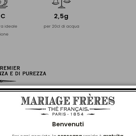
°C
2,5g
a ideale
per 20cl di acqua
sione
PREMIER
NZA E DI PUREZZA
Chiu
Benvenuti