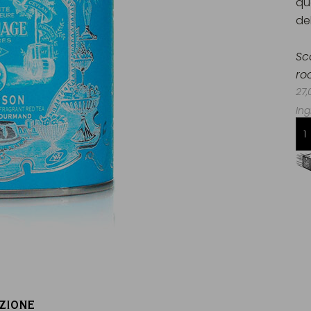
qu
de
Sc
ro
27,
Ing
Consegna gratuita da 60€
in Francia Metropolitana
ZIONE