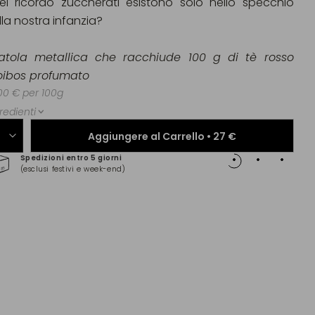
ei ricordo zuccherati esistono solo nello specchio
lla nostra infanzia?
atola metallica che racchiude 100 g di tè rosso
oibos profumato
00 € per 100g
redienti
Aggiungere al Carrello •
27 €
Spedizioni entro 5 giorni
Pagam
(esclusi festivi e week-end)
(Maste