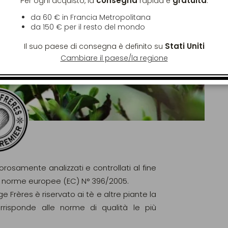
consegna
gratuita
Per ogni acquisto, la
rapida è
:
da 60 € in Francia Metropolitana
da
150 €
per il resto del mondo
Stati Uniti
Il suo paese di consegna è definito su
Cambiare il paese/la regione
gorosamente analizzati e controllati al fine
elle norme europee (EC) N° 396/2005.
ge Frères è riservato ai tè e altre piante la
orrisponde alle norme di qualità le più