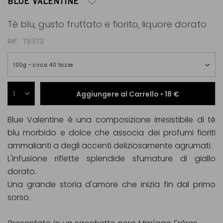
BLUE VALENTINE
Tè blu, gusto fruttato e fiorito, liquore dorato
RIF
T9373
100g ~ circa 40 tazze
Aggiungere al Carrello •
18 €
Blue Valentine è una composizione irresistibile di tè
blu morbido e dolce che associa dei profumi fioriti
ammalianti a degli accenti deliziosamente agrumati.
L'infusione riflette splendide sfumature di giallo
dorato.
Una grande storia d'amore che inizia fin dal primo
sorso.