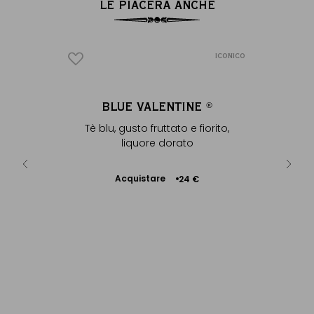
LE PIACERÀ ANCHE
ICONICO
ICONICO
NIL
BLUE VALENTINE
AR
®
®
o fruttato
Tè blu, gusto fruttato e fiorito,
Teiera i
liquore dorato
smalt
Acquistare
Presto
 €
+
24 €
Aggiungere
al Carrello