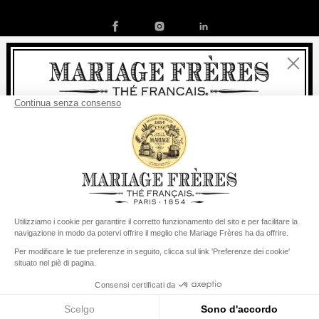
Chiudi
Contatto
La nostra storia
Condizioni generali di vendita
Benvenuti
Diventare socio
Politica dei cookies
Preferenze per i cookie
consegna
Per ogni acquisto, la
rapida è
gratuita
:
© COPYRIGHT 2026 / MARIAGE FRERES
da 60 € in Francia Metropolitana
da
150 €
per il resto del mondo
Stati Uniti
Il suo paese di consegna è definito su
Cambiare il paese/la regione
Menu
Cerca
Conto