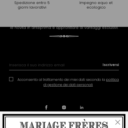
Spedizione entro 5
Impegno equo et
giorni lavorativi
ecologico
PROLUNGARE L'ESPERIENZA
Riceva la newsletter di Mariage Frères per scoprire tutte
le novità in anteprima e approfittare di vantaggi esclusivi.
Iscrizione alla nostra Newsletter:
Iscriversi
Acconsento al trattamento dei miei dati secondo la
politica
di gestione dei dati personali
Chiudi