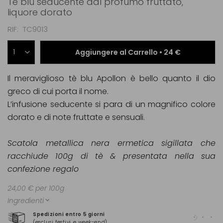
Tè blu seducente dal profumo fruttato,
liquore dorato
RIF
TC9013
Aggiungere al Carrello •
24 €
Il meraviglioso tè blu Apollon è bello quanto il dio
greco di cui porta il nome.
L’infusione seducente si para di un magnifico colore
dorato e di note fruttate e sensuali.
Scatola metallica nera ermetica sigillata che
racchiude 100g di tè & presentata nella sua
confezione regalo
24,00 € per 100g
Ingredienti
Spedizioni entro 5 giorni
Pag
(esclusi festivi e week-end)
(Ma