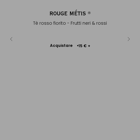
IS
ROUGE MÉTIS
®
®
neri & rossi
Tè rosso fiorito - Frutti neri & rossi
Tazza
Acquistare
Ac
1 €
15 €
+
Aggiungere
al Carrello