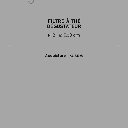
AST TEA
FILTRE À THÉ
DÉGUSTATEUR
con note
N°2 - Ø 9,50 cm
Acquistare
9 €
4,50 €
Aggiungere
al Carrello
Tè nero,
Ac