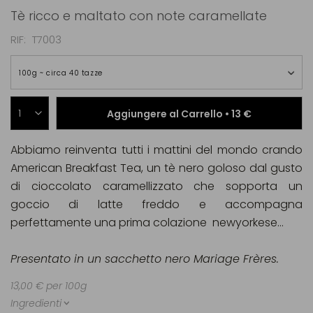
Tè ricco e maltato con note caramellate
RIF
T7003
100g ~ circa 40 tazze
Aggiungere al Carrello •
13 €
Abbiamo reinventa tutti i mattini del mondo crando
American Breakfast Tea, un tè nero goloso dal gusto
di cioccolato caramellizzato che sopporta un
goccio di latte freddo e accompagna
perfettamente una prima colazione newyorkese...
Presentato in un sacchetto nero Mariage Frères.
13,00 € per 100g
Ingredienti