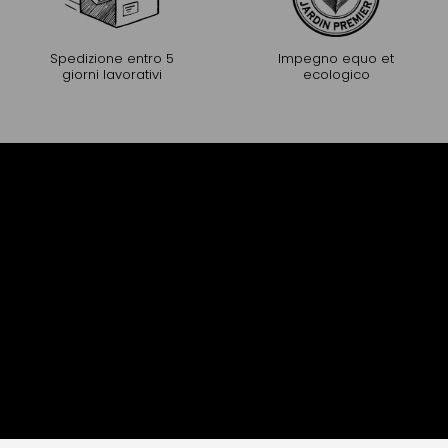
Spedizione entro 5
Impegno equo et
giorni lavorativi
ecologico