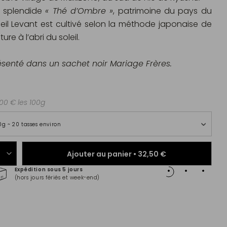
 splendide
« Thé d’Ombre »
, patrimoine du pays du
leil Levant est cultivé selon la méthode japonaise de
ture à l’abri du soleil.
ésenté dans un sachet noir Mariage Frères.
00 € les 100g
0g ~ 20 tasses environ
Ajouter au panier •
32,50 €
Expédition sous 5 jours
Paiem
(hors jours fériés et week-end)
Master