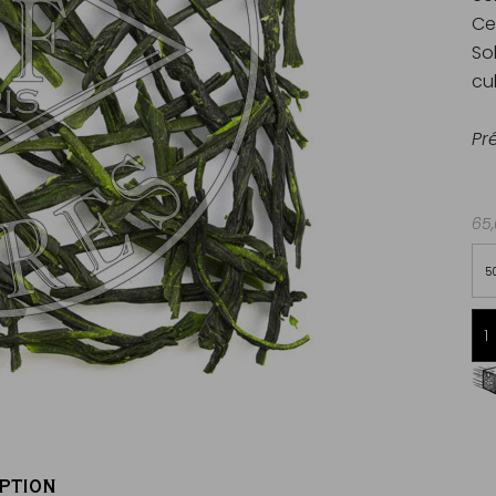
Ce
So
cul
Pr
65,
5
Livraison offerte dès 60€ d'achats
en France Métropolitaine
PTION