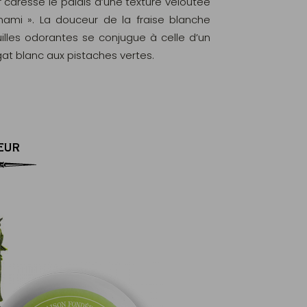
ur caresse le palais d’une texture veloutée
ami ». La douceur de la fraise blanche
illes odorantes se conjugue à celle d’un
at blanc aux pistaches vertes.
EUR