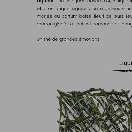
Liqueur :
De soie jade ourlée d’or, la lique
et aromatique signée d’un moelleux « um
mariée au parfum boisé-fleuri de leurs feu
marron glacé. Le final est couronné de noug
Un thé de grandes émotions.
LIQU