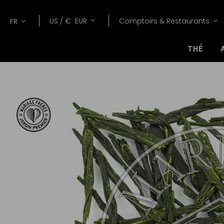
Lang
Devise
US /
€
EUR
Comptoirs & Restaurants
FR
THÉ