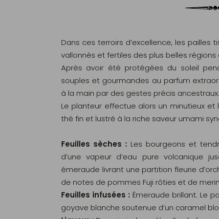
Dans ces terroirs d’excellence, les pailles 
vallonnés et fertiles des plus belles régions
Après avoir été protégées du soleil pend
souples et gourmandes au parfum extraordi
à la main par des gestes précis ancestraux
Le planteur effectue alors un minutieux et
thé fin et lustré à la riche saveur umami s
Feuilles sèches :
Les bourgeons et tendre
d’une vapeur d’eau pure volcanique jusq
émeraude livrant une partition fleurie d’orc
de notes de pommes Fuji rôties et de meri
Feuilles infusées :
Émeraude brillant. Le p
goyave blanche soutenue d’un caramel blo