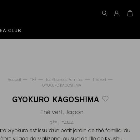
EA CLUB
Accueil
THÉ
Les Grandes Familles
Thé vert
GYOKURO KAGOSHIMA
GYOKURO KAGOSHIMA
Thé vert, Japon
RÉF
T4144
re Gyokuro est issu d’un petit jardin de thé familial du
lèbre village de Makizono, au sud de l’Île de Kyushu.