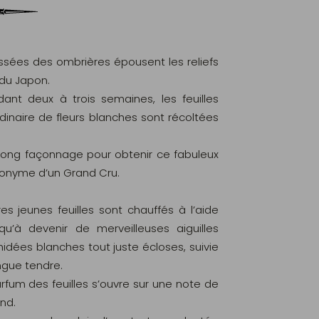
tissées des ombrières épousent les reliefs
 du Japon.
ant deux à trois semaines, les feuilles
naire de fleurs blanches sont récoltées
.
 long façonnage pour obtenir ce fabuleux
ynonyme d’un Grand Cru.
s jeunes feuilles sont chauffés à l’aide
u’à devenir de merveilleuses aiguilles
hidées blanches tout juste écloses, suivie
ngue tendre.
arfum des feuilles s’ouvre sur une note de
nd.