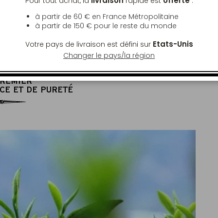
livraison
offerte
Pour tout achat, la
rapide est
:
°C
7 g
à partir de 60 € en France Métropolitaine
à partir de
150 €
pour le reste du monde
e idéale
pour 20cl d'eau
Etats-Unis
Votre pays de livraison est défini sur
Changer le pays/la région
PREMIER
CE ET DE PURETÉ