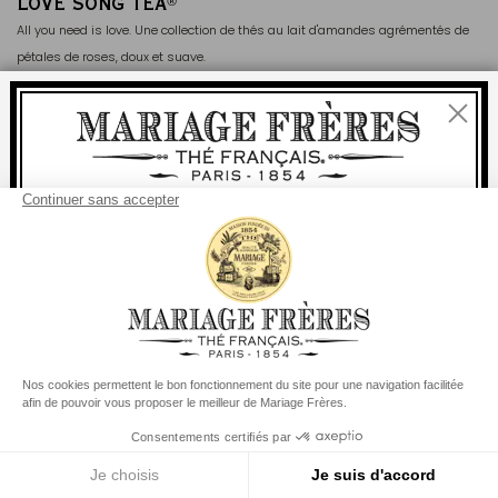
LOVE SONG TEA
®
All you need is love. Une collection de thés au lait d'amandes agrémentés de
pétales de roses, doux et suave.
Fermer
Bienvenue
livraison
offerte
Pour tout achat, la
rapide est
:
à partir de 60 € en France Métropolitaine
à partir de
150 €
pour le reste du monde
Etats-Unis
Votre pays de livraison est défini sur
Changer le pays/la région
Menu
Rechercher
Compte