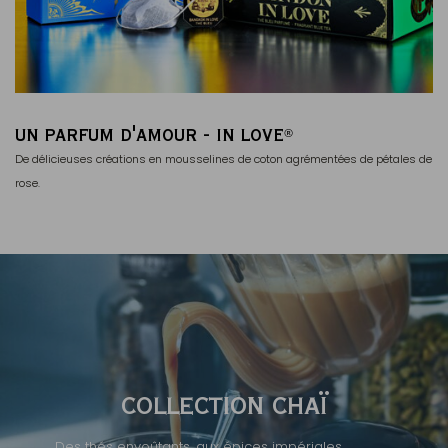
UN PARFUM D'AMOUR - IN LOVE
®
De délicieuses créations en mousselines de coton agrémentées de pétales de
rose.
COLLECTION CHAÏ
Des thés envoûtants, aux épices impériales.