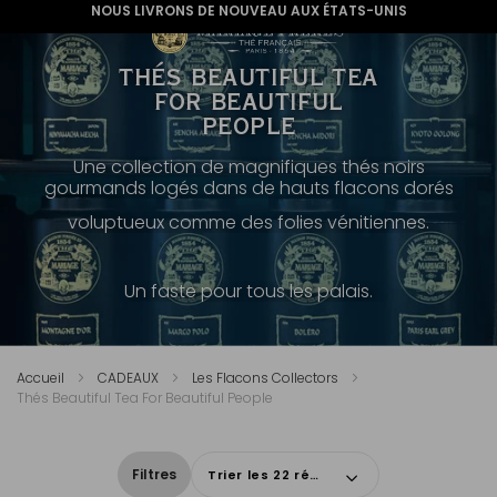
NOUS LIVRONS DE NOUVEAU AUX ÉTATS-UNIS
THÉS BEAUTIFUL TEA
FOR BEAUTIFUL
PEOPLE
Une collection de magnifiques thés noirs
gourmands logés dans de hauts flacons dorés
voluptueux comme des folies vénitiennes.
Un faste pour tous les palais.
Accueil
CADEAUX
Les Flacons Collectors
Thés Beautiful Tea For Beautiful People
Filtres
Trier les 22 résultats