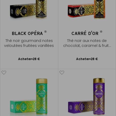
®
®
BLACK OPÉRA
CARRÉ D'OR
Thé noir gourmand notes
Thé noir aux notes de
veloutées fruitées vanillées
chocolat, caramel & fruits
rouges
Ajouter
Ajouter
Acheter
28 €
Acheter
28 €
au
au
panier
panier