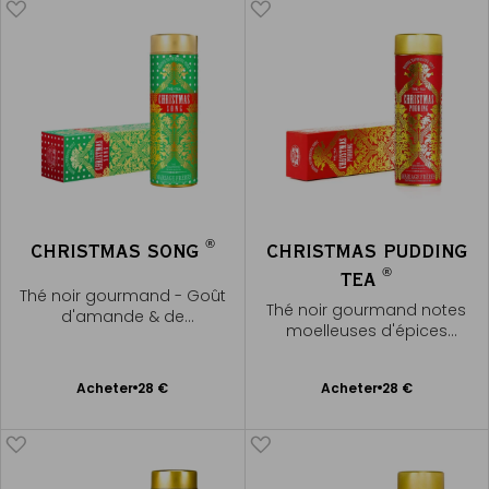
®
CHRISTMAS SONG
CHRISTMAS PUDDING
®
TEA
Thé noir gourmand - Goût
Thé noir gourmand notes
d'amande & de
moelleuses d'épices
bergamote
festives
Ajouter
Ajouter
Acheter
28 €
Acheter
28 €
au
au
panier
panier