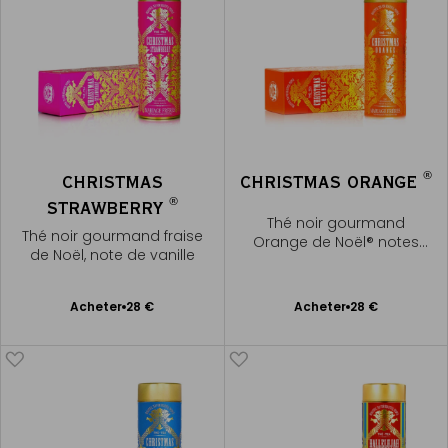
®
CHRISTMAS
CHRISTMAS ORANGE
®
STRAWBERRY
Thé noir gourmand
Thé noir gourmand fraise
Orange de Noël® notes
de Noël, note de vanille
d'oranges confites aux
épices
Ajouter
Ajouter
Acheter
28 €
Acheter
28 €
au
au
panier
panier