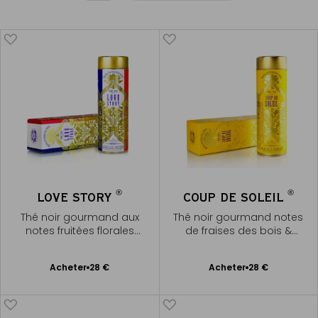
®
®
LOVE STORY
COUP DE SOLEIL
Thé noir gourmand aux
Thé noir gourmand notes
notes fruitées florales
de fraises des bois &
enveloppantes
caramel
Ajouter
Ajouter
Acheter
28 €
Acheter
28 €
au
au
panier
panier