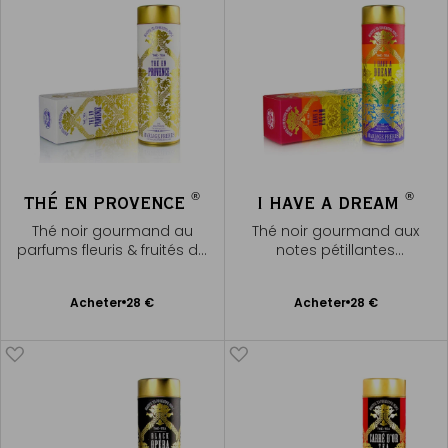
®
®
THÉ EN PROVENCE
I HAVE A DREAM
Thé noir gourmand au
Thé noir gourmand aux
parfums fleuris & fruités de
notes pétillantes
Provence
d'agrumes
Ajouter
Ajouter
Acheter
28 €
Acheter
28 €
au
au
panier
panier