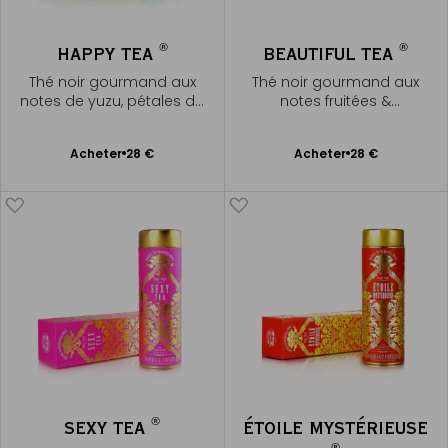
®
®
HAPPY TEA
BEAUTIFUL TEA
Thé noir gourmand aux
Thé noir gourmand aux
notes de yuzu, pétales de
notes fruitées &
rose & note de guimauve
envoutante de grenade
Ajouter
Ajouter
Acheter
28 €
Acheter
28 €
au
au
panier
panier
®
SEXY TEA
ÉTOILE MYSTÉRIEUSE
®