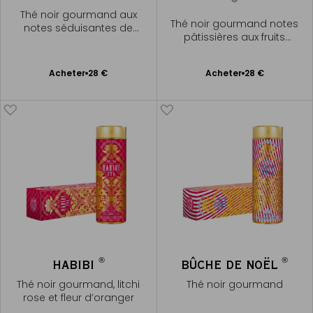
Thé noir gourmand aux
Thé noir gourmand notes
notes séduisantes de
pâtissières aux fruits
baies rouges
rouges
Ajouter
Ajouter
Acheter
28 €
Acheter
28 €
au
au
panier
panier
®
®
HABIBI
BÛCHE DE NOËL
Thé noir gourmand, litchi
Thé noir gourmand
rose et fleur d’oranger