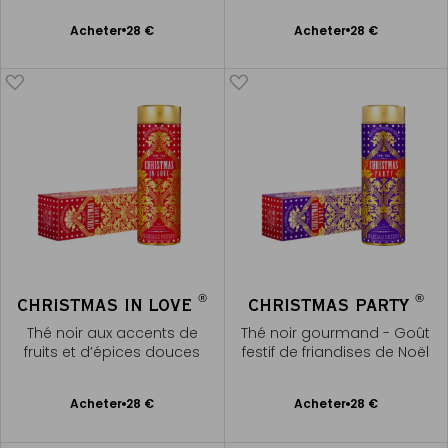
Ajouter
Ajouter
Acheter
28 €
Acheter
28 €
au
au
panier
panier
®
®
CHRISTMAS IN LOVE
CHRISTMAS PARTY
Thé noir aux accents de
Thé noir gourmand - Goût
fruits et d’épices douces
festif de friandises de Noël
Ajouter
Ajouter
Acheter
28 €
Acheter
28 €
au
au
panier
panier