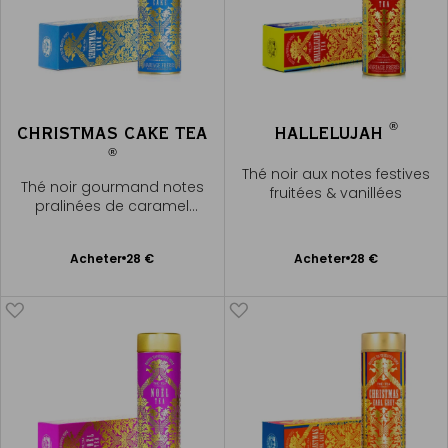
®
CHRISTMAS CAKE TEA
HALLELUJAH
®
Thé noir aux notes festives
Thé noir gourmand notes
fruitées & vanillées
pralinées de caramel
vanillé
Ajouter
Ajouter
Acheter
28 €
Acheter
28 €
au
au
panier
panier