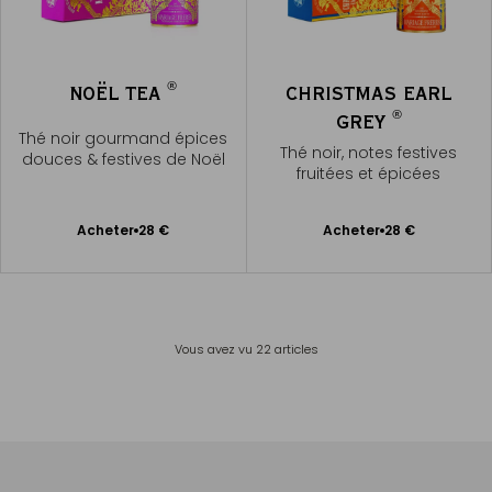
®
NOËL TEA
CHRISTMAS EARL
®
GREY
Thé noir gourmand épices
Thé noir, notes festives
douces & festives de Noël
fruitées et épicées
Ajouter
Ajouter
Acheter
28 €
Acheter
28 €
au
au
panier
panier
Vous avez vu
22
articles