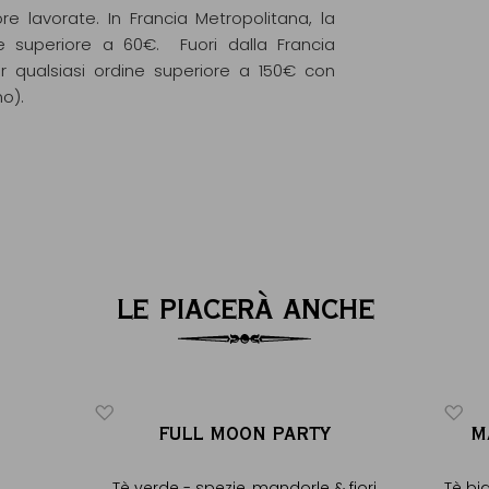
re lavorate. In Francia Metropolitana, la
e superiore a 60€. Fuori dalla Francia
r qualsiasi ordine superiore a 150€ con
mo).
LE PIACERÀ ANCHE
FULL MOON PARTY
M
Tè verde - spezie, mandorle & fiori
Tè bia