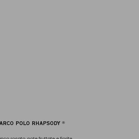
ARCO POLO RHAPSODY
®
®
nco rosato, note fruttate e fiorite