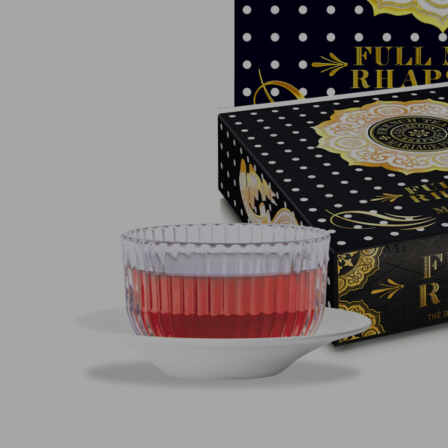
Pagamento online sicuro al 100 %
(MasterCard, CB, Visa, PayPal)