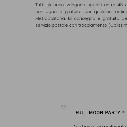
Tutti gli ordini vengono spediti entro 48 o
consegna è gratuita per qualsiasi ordin
Metropolitana, la consegna è gratuita pe
servizio postale con tracciamento (Colissi
ICONICO
EINE LUNE
FULL MOON PARTY
®
®
®
®
mandorle & spezie dolci
Rooibos rosso profumato