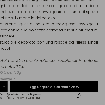
gni e desideri. Le sue note golose di mandorle
anche, esaltate da un avvolgente profumo di spezie
lci, ne sublimano la delicatezza.
l’infusione, questo nettare meraviglioso avvolge il
lato con la sua dolcezza cremosa e le sue sfumature
sticcere.
astuccio è decorato con una rosace dai riflessi lunari
nevoli.
atola di 30 mussole rotonde tradizionali in cotone,
so netto 75g.
33 € per 100g
redienti
Aggiungere al Carrello •
25 €
Spedizioni entro 5 giorni
Pagam
(esclusi festivi e week-end)
(Maste