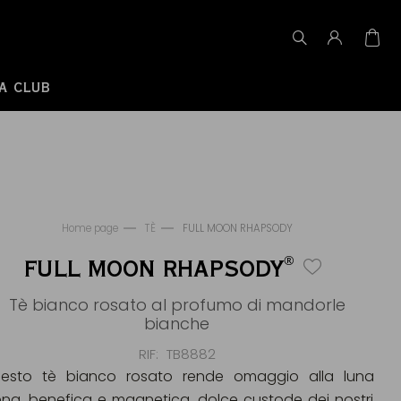
A CLUB
Home page
TÈ
FULL MOON RHAPSODY
®
FULL MOON RHAPSODY
Tè bianco rosato al profumo di mandorle
bianche
RIF
TB8882
esto tè bianco rosato rende omaggio alla luna
ena, benefica e magnetica, dolce custode dei nostri