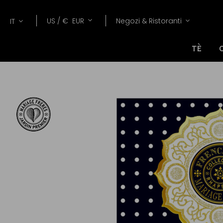
Lang
Valuta
US /
€
EUR
Negozi & Ristoranti
IT
TÈ