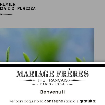
PREMIER
NZA E DI PUREZZA
Chiu
Benvenuti
consegna
gratuita
Per ogni acquisto, la
rapida è
: