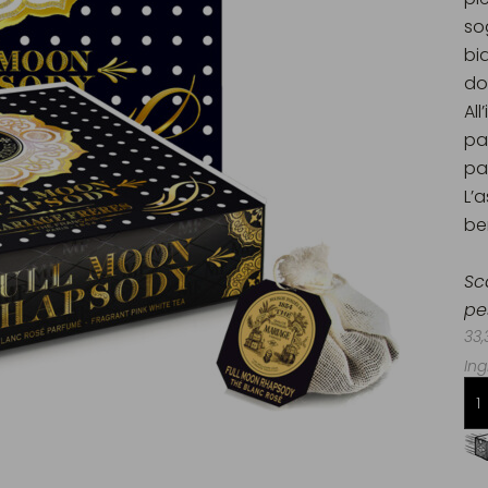
so
bi
do
Al
pa
pa
L’
be
Sc
pe
33,
Ing
Consegna gratuita da 60€
in Francia Metropolitana