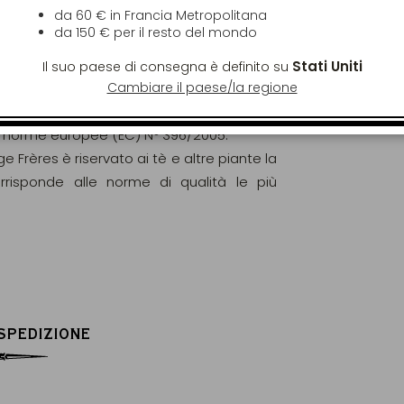
da 60 € in Francia Metropolitana
da
150 €
per il resto del mondo
Stati Uniti
Il suo paese di consegna è definito su
Cambiare il paese/la regione
gorosamente analizzati e controllati al fine
elle norme europee (EC) N° 396/2005.
ge Frères è riservato ai tè e altre piante la
orrisponde alle norme di qualità le più
 SPEDIZIONE