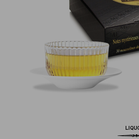
Pagamento online sicuro al 100 %
(MasterCard, CB, Visa, PayPal)
LIQU