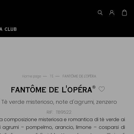
A CLUB
Home page
TÈ
FANTÔME DE L'OPÉRA
®
FANTÔME DE L'OPÉRA
Tè verde misterioso, note d'agrumi, zenzero
RIF
TB9522
a composizione misteriosa e romantica di tè verde ai
i agrumi – pompelmo, arancio, limone – cosparsi di