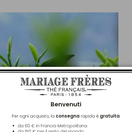
Chiu
Benvenuti
consegna
gratuita
Per ogni acquisto, la
rapida è
:
da 60 € in Francia Metropolitana
da
150 €
per il resto del mondo