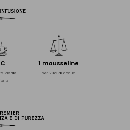
’INFUSIONE
°C
1 mousseline
a ideale
per 20cl di acqua
sione
PREMIER
NZA E DI PUREZZA