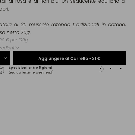
tali di rosa e di fiori blu. Un seducente equilibrio di
pori.
atola di 30 mussole rotonde tradizionali in cotone
,
so netto
75g.
00 € per 100g
redienti
Aggiungere al Carrello •
21 €
Spedizioni entro 5 giorni
Pagam
(esclusi festivi e week-end)
(Maste