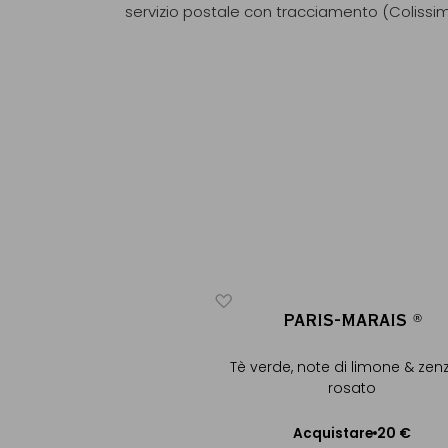
servizio postale con tracciamento (Colissi
E DE L'OPÉRA
PARIS-MARAIS
®
®
®
®
erioso, note d'agrumi,
Tè verde, note di limone & zen
zenzero
rosato
+
14 €
istare
20 €
Acquistare