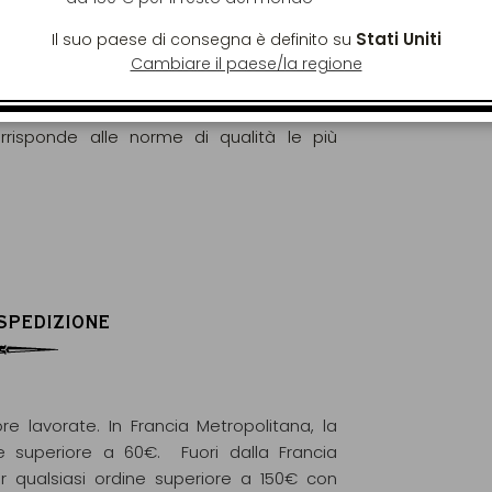
Stati Uniti
Il suo paese di consegna è definito su
gorosamente analizzati e controllati al fine
Cambiare il paese/la regione
elle norme europee (EC) N° 396/2005.
ge Frères è riservato ai tè e altre piante la
orrisponde alle norme di qualità le più
 SPEDIZIONE
re lavorate. In Francia Metropolitana, la
e superiore a 60€. Fuori dalla Francia
r qualsiasi ordine superiore a 150€ con