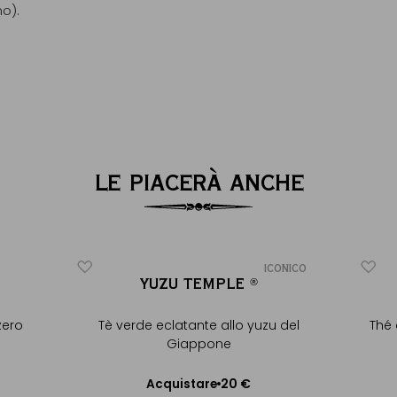
mo).
LE PIACERÀ ANCHE
ICONICO
YUZU TEMPLE
®
®
zero
Tè verde eclatante allo yuzu del
Thé 
Giappone
20 €
Acquistare