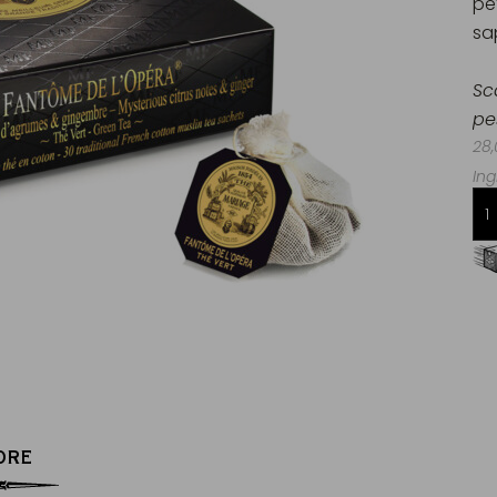
pe
sa
Sc
pe
28,
Ing
Consegna gratuita da 60€
in Francia Metropolitana
ORE