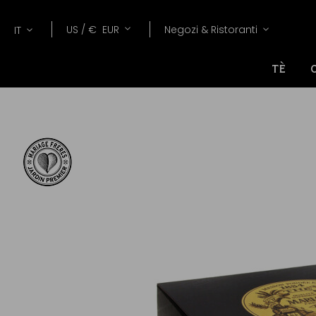
Lang
Valuta
US /
€
EUR
Negozi & Ristoranti
IT
TÈ