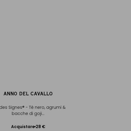
ANNO DEL CAVALLO
ENVELOPPES-
des Signes® - Tè nero, agrumi &
In cotone naturale 
bacche di goji...
6
Acquistare
28 €
Acquistare
Aggiungere al C