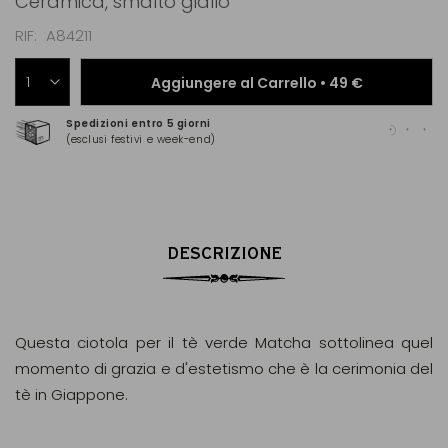
Ceramica, smalto giallo
RIF
A84211
Aggiungere al Carrello •
49 €
Spedizioni entro 5 giorni
Pag
(esclusi festivi e week-end)
(Ma
DESCRIZIONE
Questa ciotola per il tè verde Matcha sottolinea quel
momento di grazia e d'estetismo che è la cerimonia del
tè in Giappone.