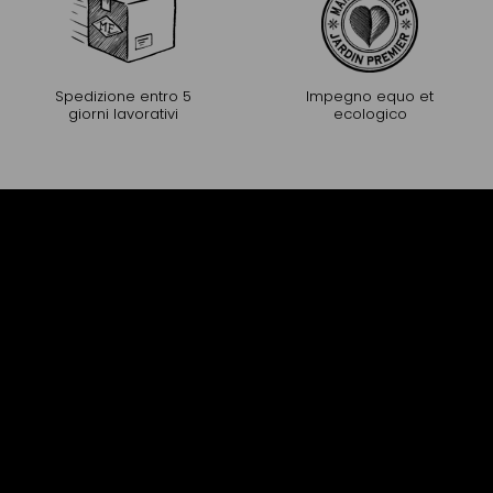
Spedizione entro 5
Impegno equo et
giorni lavorativi
ecologico