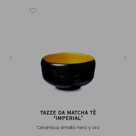
I
TAZZ
vere
Ceramica 
9 €
Ac
TAZZE DA MATCHA TÈ
ʻIMPERIALʼ
Ceramica, smalto nero y oro