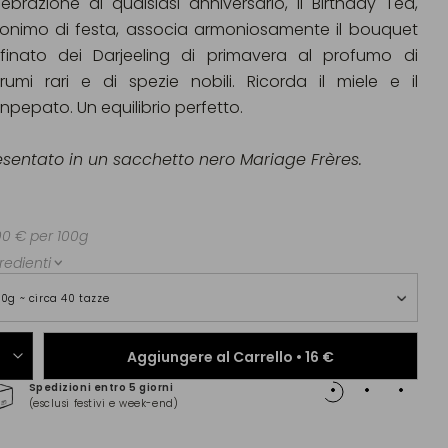
lebrazione di qualsiasi anniversario, il Birthday Tea,
nonimo di festa, associa armoniosamente il bouquet
ffinato dei Darjeeling di primavera al profumo di
rumi rari e di spezie nobili. Ricorda il miele e il
npepato. Un equilibrio perfetto.
esentato in un sacchetto nero Mariage Frères.
00 € per 100g
redienti
00g ~ circa 40 tazze
Aggiungere al Carrello •
16 €
Spedizioni entro 5 giorni
Pagam
(esclusi festivi e week-end)
(Maste