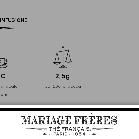
’INFUSIONE
°C
2,5g
a ideale
per 20cl di acqua
sione
Chiu
PREMIER
NZA E DI PUREZZA