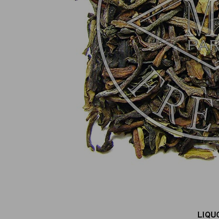
Pagamento online sicuro al 100 %
(MasterCard, CB, Visa, PayPal)
LIQU