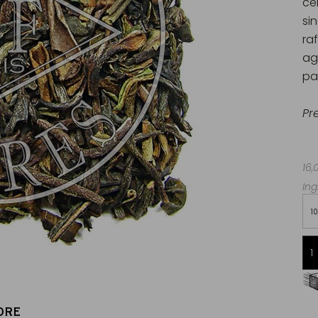
ce
si
ra
ag
pa
Pr
16,
Ing
1
Consegna gratuita da 60€
in Francia Metropolitana
ORE