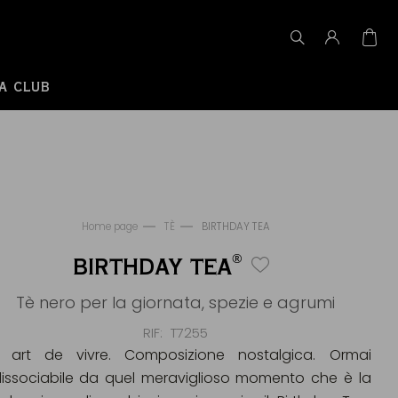
A CLUB
Home page
TÈ
BIRTHDAY TEA
®
BIRTHDAY TEA
Tè nero per la giornata, spezie e agrumi
RIF
T7255
 art de vivre. Composizione nostalgica. Ormai
dissociabile da quel meraviglioso momento che è la