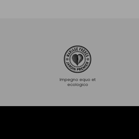
Aggiungere al Carrello
Aggiungere al C
Impegno equo et
ecologico