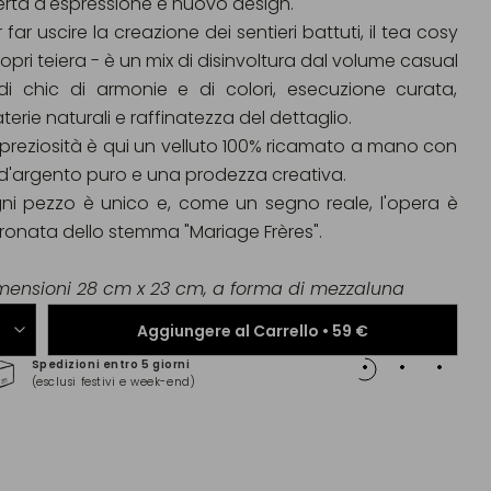
bertà d'espressione e nuovo design.
 far uscire la creazione dei sentieri battuti, il tea cosy
opri teiera - è un mix di disinvoltura dal volume casual
di chic di armonie e di colori, esecuzione curata,
erie naturali e raffinatezza del dettaglio.
 preziosità è qui un velluto 100% ricamato a mano con
li d'argento puro e una prodezza creativa.
ni pezzo è unico e, come un segno reale, l'opera è
ronata dello stemma "Mariage Frères".
mensioni 28 cm x 23 cm, a forma di mezzaluna
Aggiungere al Carrello •
59 €
Spedizioni entro 5 giorni
Pagam
(esclusi festivi e week-end)
(Maste