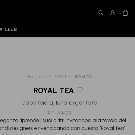
A CLUB
Home page
REGALI
ROYAL TEA
ROYAL TEA
Copri teiera, luna argentata
RIF
A9423
leganza riprende i suoi diritti invitandosi alla tavola dei
andi designers e rivendicando con questo "Royal Tea"