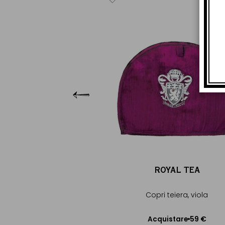
OYAL TEA
teiera, muschio
59 €
uistare
gere al Carrello
ROYAL TEA
Copri teiera, viola
59 €
Acquistare