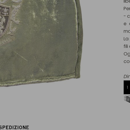
li
Per
- c
e 
mat
La
fi
Og
co
Di
Consegna gratuita da 60€
in Francia Metropolitana
 SPEDIZIONE