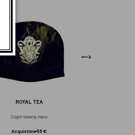
ROYAL TEA
ROYAL T
Copri teiera, nero
Copri teiera, a
59 €
Acquistare
Acquistare