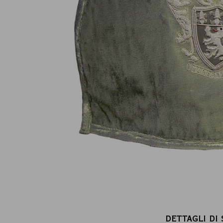
Pagamento online sicuro al 100 %
(MasterCard, CB, Visa, PayPal)
DETTAGLI DI