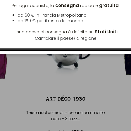
consegna
gratuita
Per ogni acquisto, la
rapida è
:
da 60 € in Francia Metropolitana
da
150 €
per il resto del mondo
Stati Uniti
Il suo paese di consegna è definito su
Cambiare il paese/la regione
ART DÉCO 1930
Teiera isotermica in ceramica smalto
nero - 3 tazz...