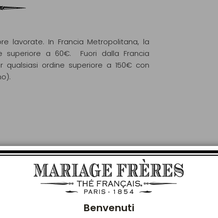
re lavorate. In Francia Metropolitana, la
e superiore a 60€. Fuori dalla Francia
r qualsiasi ordine superiore a 150€ con
mo).
LE PIACERÀ ANCHE
Chiu
Benvenuti