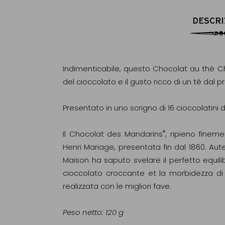
DESCRI
Indimenticabile, questo Chocolat au thé 
del cioccolato e il gusto ricco di un tè dal p
Presentato in uno scrigno di 16 cioccolatini d
®
Il Chocolat des Mandarins
, ripieno finem
Henri Mariage, presentata fin dal 1860. Aute
Maison ha saputo svelare il perfetto equilibr
cioccolato croccante et la morbidezza di u
realizzata con le migliori fave.
Peso netto: 120 g