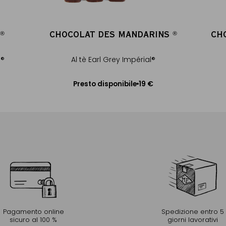
CHOCOLAT DES MANDARINS
CH
®
®
®
®
d®
Al tè Earl Grey Impérial®
19 €
Presto disponibile
Avvisami
Pagamento online
Spedizione entro 5
sicuro al 100 %
giorni lavorativi