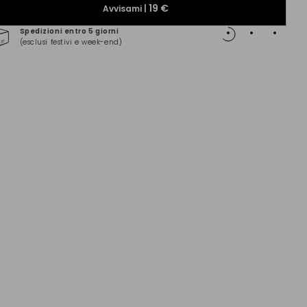
19 €
Avvisami |
Spedizioni entro 5 giorni
Pagam
(esclusi festivi e week-end)
(Maste