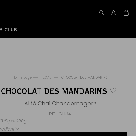
A CLUB
Home page
REGALI
CHOCOLAT DES MANDARINS
CHOCOLAT DES MANDARINS
Al tè Chaï Chandernagor®
RIF
CH84
83 € per 100g
redienti