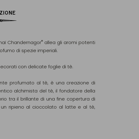
ZIONE
®
Chaï Chandernagor
allea gli aromi potenti
rofumo di spezie imperiali.
ecorati con delicate foglie di tè.
ente profumato al tè, è una creazione di
ntico alchimista del tè, il fondatore della
io tra il brillante di una fine copertura di
n ripieno al cioccolato al latte e al tè,