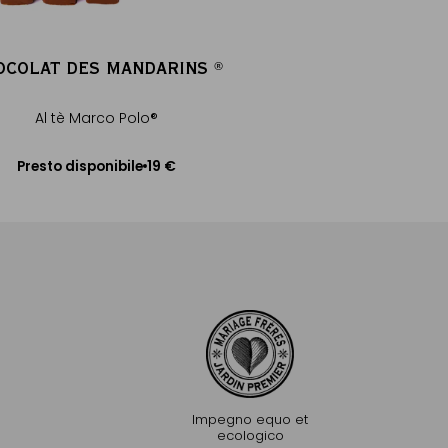
OCOLAT DES MANDARINS
®
®
Al tè Marco Polo®
19 €
Presto disponibile
Avvisami
Impegno equo et
ecologico