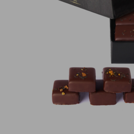
Pagamento online sicuro al 100 %
(MasterCard, CB, Visa, PayPal)