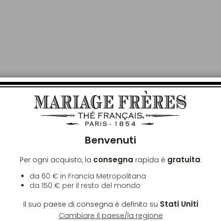
 SPEDIZIONE
Chiu
re lavorate. In Francia Metropolitana, la
Benvenuti
e superiore a 60€. Fuori dalla Francia
r qualsiasi ordine superiore a 150€ con
consegna
gratuita
Per ogni acquisto, la
rapida è
:
mo).
da 60 € in Francia Metropolitana
da
150 €
per il resto del mondo
Stati Uniti
Il suo paese di consegna è definito su
Cambiare il paese/la regione