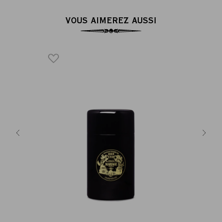
VOUS AIMEREZ AUSSI
ée rouge -
Boîte à th
35 €