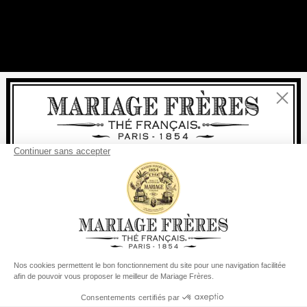
Fermer
Bienvenue
livraison
offerte
Pour tout achat, la
rapide est
:
à partir de 60 € en France Métropolitaine
à partir de
150 €
pour le reste du monde
Etats-Unis
Votre pays de livraison est défini sur
Changer le pays/la région