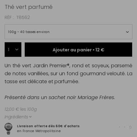
Thé vert parfumé
RÉF
T8562
100g ~ 40 tasses environ
Ajouter au panier •
12 €
Un thé vert Jardin Premier®, rond et soyeux, parsemé
de notes vanillées, sur un fond gourmand velouté. La
tasse est délicate et parfumée.
Présenté dans un sachet noir Mariage Frères.
12,00 € les 100g
Ingrédients
Expé
Livraison offerte dès 60€ d'achats
(hor
en France Métropolitaine