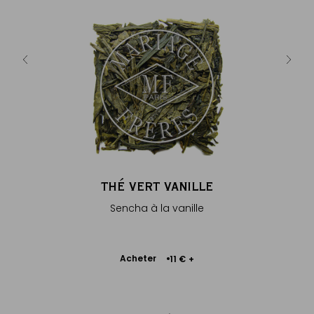
HÉ
THÉ VERT VANILLE
VAN
UR
Sencha à la vanille
Tub
Ajouter
Acheter
11 €
+
au
 €
panier