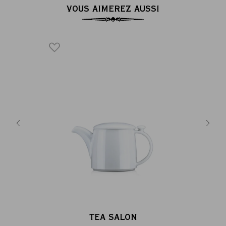
VOUS AIMEREZ AUSSI
RES’
COUPEL
line en
Coupelle
nche
fi
€
TEA SALON