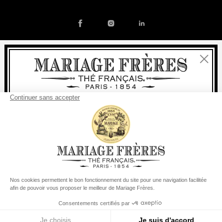
Fermer
Contact
Notre histoire
Mentions légales
Devenir partenaire
Politique de cookies
Bienvenue
Préférences en matière de cookies
livraison
offerte
Pour tout achat, la
rapide est
:
© COPYRIGHT 2026 / MARIAGE FRERES
à partir de 60 € en France Métropolitaine
à partir de
150 €
pour le reste du monde
Etats-Unis
Votre pays de livraison est défini sur
Changer le pays/la région
Menu
Rechercher
Compte