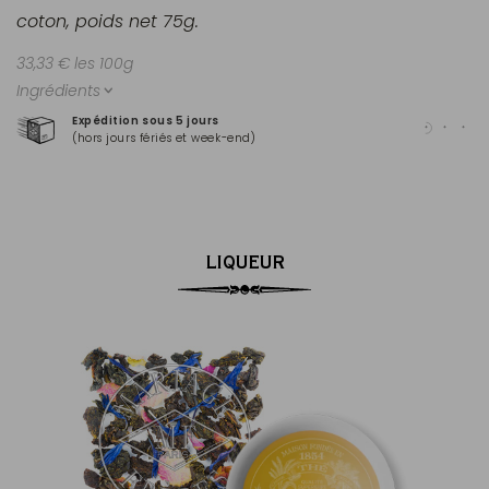
coton, poids net 75g.
33,33 € les 100g
Ingrédients
Expédition sous 5 jours
Pai
(hors jours fériés et week-end)
Mas
LIQUEUR