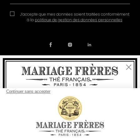
J’accepte que mes données soient traitées conformément
à la
politique de gestion des données personnelles
Fermer
Contact
Notre histoire
Mentions légales
Devenir partenaire
Politique de cookies
Bienvenue
Préférences en matière de cookies
livraison
offerte
Pour tout achat, la
rapide est
:
© COPYRIGHT 2026 / MARIAGE FRERES
à partir de 60 € en France Métropolitaine
à partir de
150 €
pour le reste du monde
Etats-Unis
Votre pays de livraison est défini sur
Changer le pays/la région