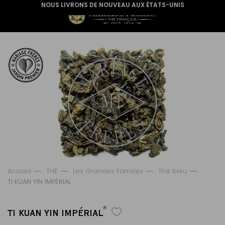
NOUS LIVRONS DE NOUVEAU AUX ÉTATS-UNIS
Accueil
THÉ
Les Grandes Familles
Thé bleu
TI KUAN YIN IMPÉRIAL
®
TI KUAN YIN IMPÉRIAL