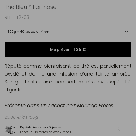
Thé Bleu™ Formose
RÉF
T2703
100g ~ 40 tasses environ
25 €
Me prévenir |
Réputé comme bienfaisant, ce thé est partiellement
oxydé et donne une infusion d’une teinte ambrée.
Son goût est doux et son parfum très développé. Thé
digestif.
Présenté dans un sachet noir Mariage Frères.
25,00 € les 100g
Expédition sous 5 jours
Pai
(hors jours fériés et week-end)
Mas