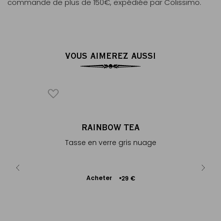
commande de plus de 150€, expédiée par Colissimo.
VOUS AIMEREZ AUSSI
NCE
RAINBOW TEA
- 3 tasses
Tasse en verre gris nuage
Ajouter
Acheter
 €
29 €
au
panier