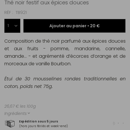
Thé noir festif aux épices douces
RÉF
TB921
Ajouter au panier •
20 €
Composition de thé noir parfumé aux épices douces
et aux fruits - pomme, mandarine, cannelle,
amande... - et agrémenté d’écorces d’orange et de
morceaux de vanille Bourbon.
Étui de 30 mousselines rondes traditionnelles en
coton, poids net 75g.
26,67 € les 100g
Ingrédients
Expédition sous 5 jours
Pai
(hors jours fériés et week-end)
Mas