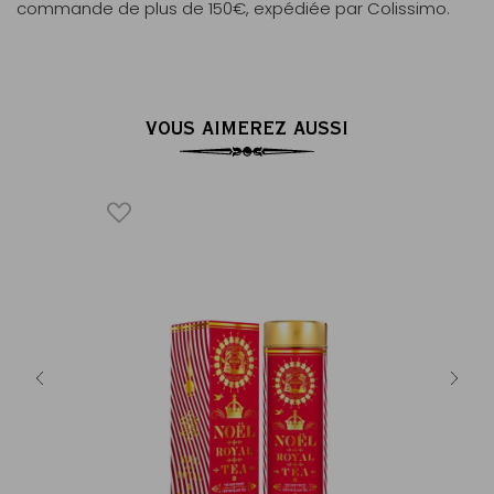
commande de plus de 150€, expédiée par Colissimo.
VOUS AIMEREZ AUSSI
ICONIQUE
OËL
NO
®
ices douces
€