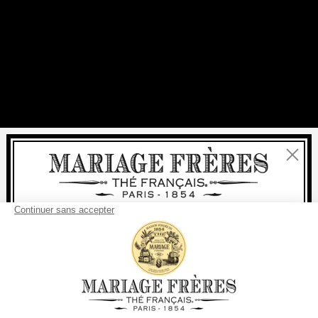
Fermer
Bienvenue
livraison
offerte
Pour tout achat, la
rapide est
:
à partir de 60 € en France Métropolitaine
à partir de
150 €
pour le reste du monde
Etats-Unis
Votre pays de livraison est défini sur
Changer le pays/la région