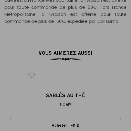
ouvrées. En France Métropolitaine, la livraison est offerte
pour toute commande de plus de 60€. Hors France
Métropolitaine, la livraison est offerte pour toute
commande de plus de 150€, expédiée par Colissimo.
VOUS AIMEREZ AUSSI
E THÉ
SABLÉS AU THÉ
N
Noël®
Ajouter
Acheter
 €
11 €
au