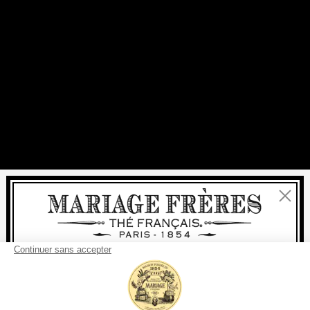
Fermer
Bienvenue
livraison
offerte
Pour tout achat, la
rapide est
:
à partir de 60 € en France Métropolitaine