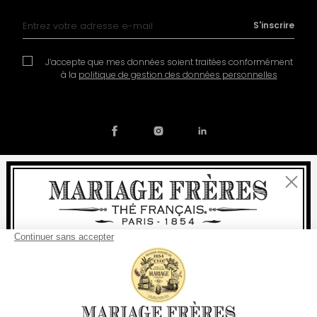
Inscription à notre lettre d’information :
S'inscrire
J’accepte que mes données soient traitées conformément
à la
politique de gestion des données personnelles
Fermer
Contact
Notre histoire
Mentions légales
Devenir partenaire
Politique de cookies
Bienvenue
Préférences en matière de cookies
livraison
offerte
Pour tout achat, la
rapide est
:
© COPYRIGHT 2026 / MARIAGE FRERES
à partir de 60 € en France Métropolitaine
à partir de
150 €
pour le reste du monde