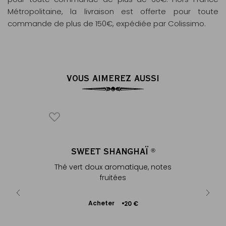
Métropolitaine, la livraison est offerte pour toute
commande de plus de 150€, expédiée par Colissimo.
VOUS AIMEREZ AUSSI
ICONIQUE
SWEET SHANGHAÏ
GELÉ
®
e cerisiers
Thé vert doux aromatique, notes
M
fruitées
Ajouter
Acheter
A
+
20 €
au
panier