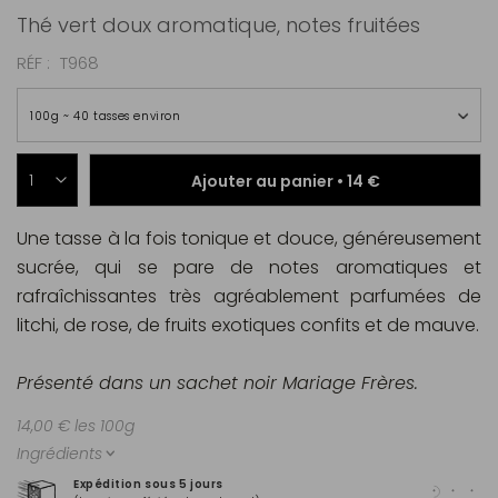
Thé vert doux aromatique, notes fruitées
RÉF
T968
100g ~ 40 tasses environ
Ajouter au panier •
14 €
Une tasse à la fois tonique et douce, généreusement
sucrée, qui se pare de notes aromatiques et
rafraîchissantes très agréablement parfumées de
litchi, de rose, de fruits exotiques confits et de mauve.
Présenté dans un sachet noir Mariage Frères.
14,00 € les 100g
Ingrédients
Expédition sous 5 jours
Pai