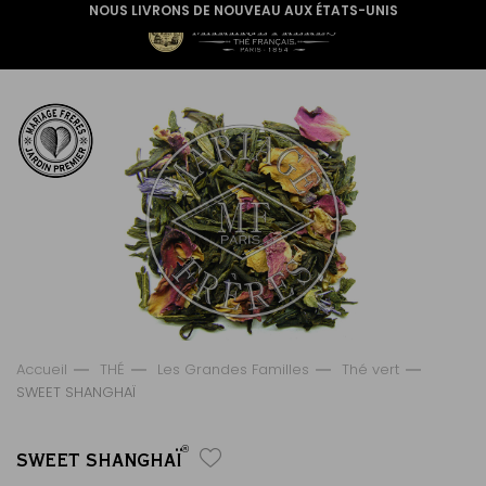
NOUS LIVRONS DE NOUVEAU AUX ÉTATS-UNIS
Accueil
THÉ
Les Grandes Familles
Thé vert
SWEET SHANGHAÏ
®
SWEET SHANGHAÏ