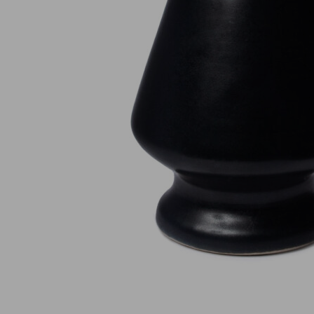
Paiement en ligne 100% sécurisé
MasterCard, CB, Visa, PayPal