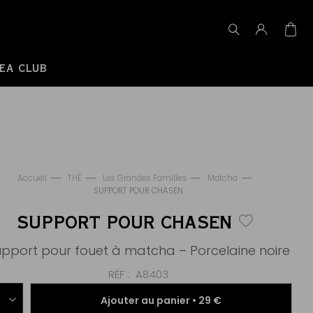
EA CLUB
Accueil
THÉ
Les Grandes Familles
Matcha
SUPPORT POUR CHASEN
SUPPORT POUR CHASEN
pport pour fouet à matcha – Porcelaine noire
RÉF
A8403
Ajouter au panier •
29 €