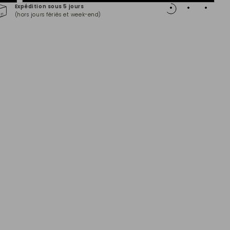
Expédition sous 5 jours
Paiem
(hors jours fériés et week-end)
Master