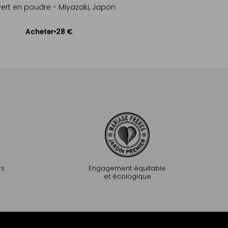
®
vert en poudre - Miyazaki, Japon
28 €
Acheter
Ajouter au panier
rs
Engagement équitable
et écologique