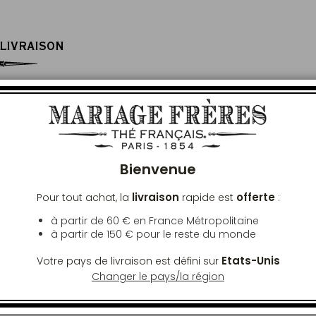
 LIVRAISON
 48h ouvrées. En France Métropolitaine,
Ferm
commande de plus de 60€. Hors France
e pour toute commande de plus de 150€,
Bienvenue
livraison
offerte
Pour tout achat, la
rapide est
:
à partir de 60 € en France Métropolitaine
à partir de
150 €
pour le reste du monde
Etats-Unis
Votre pays de livraison est défini sur
Changer le pays/la région
VOUS AIMEREZ AUSSI