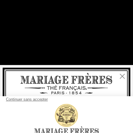
Fermer
Bienvenue
livraison
offerte
Pour tout achat, la
rapide est
:
à partir de 60 € en France Métropolitaine
à partir de
150 €
pour le reste du monde