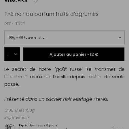
RUSCHKA
Thé noir au parfum fruité d'agrumes
RÉF
T927
100g ~ 40 tasses environ
Ajouter au panier •
12 €
Le secret de notre "goût russe" se transmet de
bouche à creux de l'oreille depuis l'aube du siècle
passé.
Présenté dans un sachet noir Mariage Frères.
12,00 € les 100g
Ingrédients
Expédition sous 5 jours
Pai