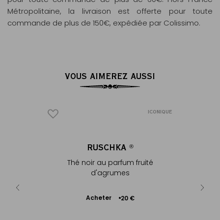
Métropolitaine, la livraison est offerte pour toute
commande de plus de 150€, expédiée par Colissimo.
VOUS AIMEREZ AUSSI
ICONIQUE
ICONIQUE
RUSCHKA
®
®
 fruité
Thé noir au parfum fruité
Thé noir
d'agrumes
Ajouter
Acheter
A
€
20 €
au
panier