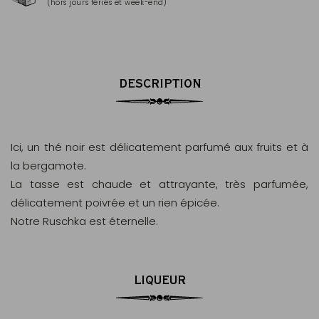
(hors jours fériés et week-end)
Mas
DESCRIPTION
Ici, un thé noir est délicatement parfumé aux fruits et à
la bergamote.
La tasse est chaude et attrayante, très parfumée,
délicatement poivrée et un rien épicée.
Notre Ruschka est éternelle.
LIQUEUR