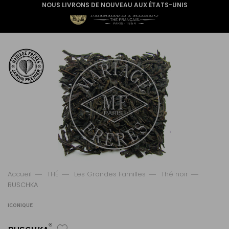
NOUS LIVRONS DE NOUVEAU AUX ÉTATS-UNIS
Accueil
THÉ
Les Grandes Familles
Thé noir
RUSCHKA
ICONIQUE
®