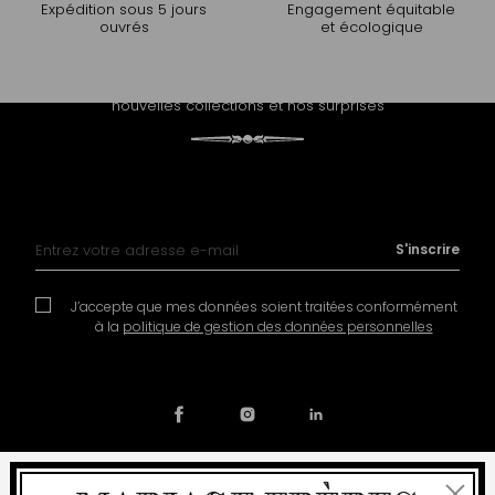
Expédition sous 5 jours
Engagement équitable
ouvrés
et écologique
PROLONGEZ L'EXPÉRIENCE
Recevez notre newsletter et découvrez nos histoires, nos
nouvelles collections et nos surprises
Inscription à notre lettre d’information :
S'inscrire
J’accepte que mes données soient traitées conformément
à la
politique de gestion des données personnelles