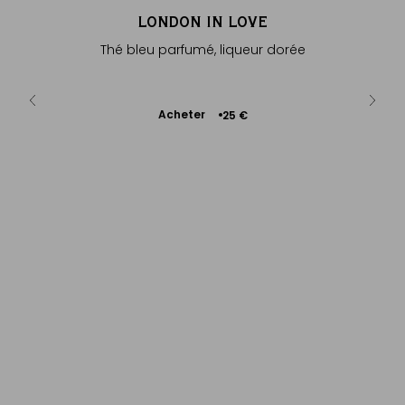
FLOWER’
LONDON IN LOVE
PAR
e - Métal
Thé bleu parfumé, liqueur dorée
Thé blan
...
Ajouter
Acheter
Ac
€
25 €
au
panier