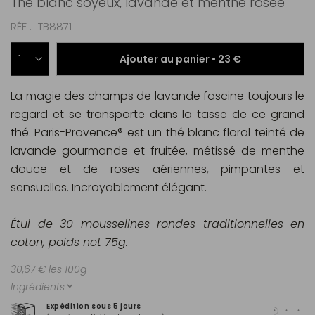
Thé blanc soyeux, lavande et menthe rosée
RÉF
TB8871
Ajouter au panier •
23 €
La magie des champs de lavande fascine toujours le
regard et se transporte dans la tasse de ce grand
thé. Paris-Provence® est un thé blanc floral teinté de
lavande gourmande et fruitée, métissé de menthe
douce et de roses aériennes, pimpantes et
sensuelles. Incroyablement élégant.
Étui de 30 mousselines rondes traditionnelles en
coton
,
poids ne
t
75g.
30,67 € les 100g
Ingrédients
Expédition sous 5 jours
Pai